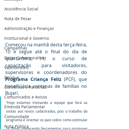
Assistência Social
Nota de Pesar
Administração e Finanças
Institucional e Governo
Começou na manhã desta terça-feira, 
Campanhas
10 e segue até o final do dia de 
Datas Comemorativas
quarta-feira, 11, o curso de 
capacitação para visitadores, 
Vacinômetro
supervisores e coordenadores do 
Dengue
Programa Criança Feliz
 (PCF), que 
beneficiária centenas de famílias no 
Convênios e Parcerias
Bujari.
Comunicados e Avisos
“Hoje estamos treinando a equipe que fará as 
Emenda Parlamentar
visitas aos novos cadastrados, pois o trabalho do 
Comunidade
programa é orientar os pais sobre como estimular 
Nota Pública
os filhos oferecendo ferramentas para promover 