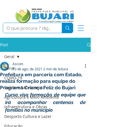
Post
Geral
Ascom
Geral
10 de ago. de 2021
2 min de leitura
Prefeitura em parceria com Estado,
COVID-19
realiza formação para equipe do
Programa Criança Feliz do Bujari
Saúde e Saneamento
Curso visa formação de equipe que 
Agricultura e Meio Ambiente
irá acompanhar centenas de 
Infraestrutura e Obras
famílias no município
Desporto Cultura e Lazer
Educação