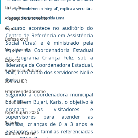
Licitações
seu desenvolvimento integral”, explica a secretária 
Alagação e Enchente
de Assistência social Rocilda Lima.
O curso acontece no auditório do 
Esporte
Centro de Referência em Assistência 
Defesa civil
Social (Cras) e é ministrado pela 
No gabinete
equipe da Coordenadoria Estadual 
do Programa Criança Feliz, sob a 
Esporte
liderança da Coordenadora Estadual, 
Audiência Pública
Nair, com apoio dos servidores Neli e 
Xaris.
SEMULHER
Empreendedorismo
Segundo a coordenadora municipal 
do PCF em Bujari, Karis, o objetivo é 
Cidadania
preparar os visitadores e 
Expo Bujari 2026
supervisores para atender as 
Salário
famílias, 
crianças de 0 a 3 anos e 
gestantes das famílias referenciadas 
Cultura e Lazer