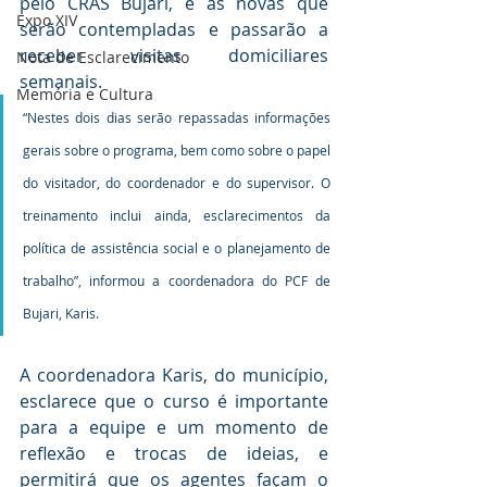
pelo CRAS Bujari, e as novas que 
Expo XIV
serão contempladas e passarão a 
receber visitas domiciliares 
Nota de Esclarecimento
semanais.
Memória e Cultura
“Nestes dois dias serão repassadas informações 
gerais sobre o programa, bem como sobre o papel 
do visitador, do coordenador e do supervisor. O 
treinamento inclui ainda, esclarecimentos da 
política de assistência social e o planejamento de 
trabalho”, informou a coordenadora do PCF de 
Bujari, Karis.
A coordenadora Karis, do município, 
esclarece que o curso é importante 
para a equipe e um momento de 
reflexão e trocas de ideias, e 
permitirá que os agentes façam o 