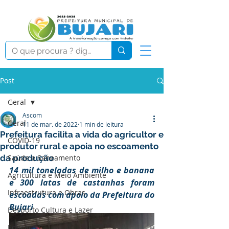
Post
Geral
Ascom
Geral
11 de mar. de 2022
1 min de leitura
Prefeitura facilita a vida do agricultor e
COVID-19
produtor rural e apoia no escoamento
da produção
Saúde e Saneamento
14 mil toneladas de milho e banana 
Agricultura e Meio Ambiente
e 300 latas de castanhas foram 
Infraestrutura e Obras
escoadas com apoio da Prefeitura do 
Bujari
Desporto Cultura e Lazer
Educação