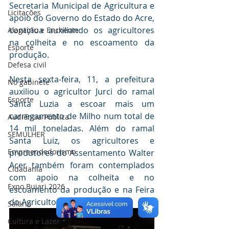
Secretaria Municipal de Agricultura e 
Licitações
apoio do Governo do Estado do Acre, 
continua auxiliando os agricultores 
Alagação e Enchente
na colheita e no escoamento da 
Esporte
produção.
Defesa civil
Nesta sexta-feira, 11, a prefeitura 
No gabinete
auxiliou o agricultor Jurci do ramal 
Esporte
Santa Luzia a escoar mais um 
carregamento de Milho num total de 
Audiência Pública
14 mil toneladas. Além do ramal 
SEMULHER
Santa Luiz, os agricultores e 
Empreendedorismo
produtores do Assentamento Walter 
Acer também foram contemplados 
Cidadania
com apoio na colheita e no 
Expo Bujari 2026
escoamento da produção e na Feira 
do Agricultor Familiar.
Salário
Cultura e Lazer