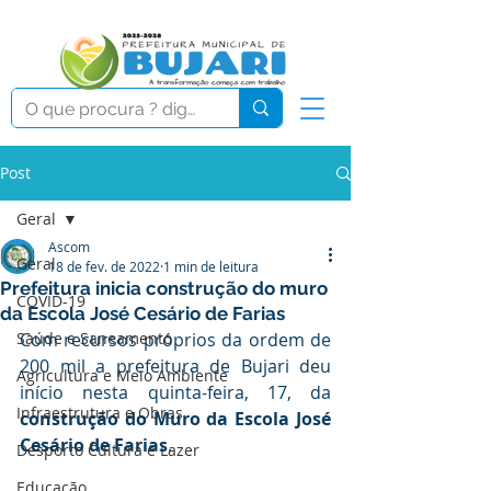
Post
Geral
Ascom
Geral
18 de fev. de 2022
1 min de leitura
Prefeitura inicia construção do muro
COVID-19
da Escola José Cesário de Farias
Saúde e Saneamento
Com recursos próprios da ordem de 
200 mil a prefeitura de Bujari deu 
Agricultura e Meio Ambiente
início nesta quinta-feira, 17, da 
Infraestrutura e Obras
construção do Muro da Escola José 
Cesário de Farias
.
Desporto Cultura e Lazer
Educação