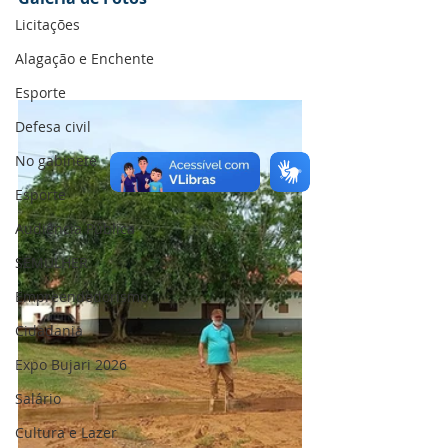
Licitações
Alagação e Enchente
Esporte
Defesa civil
No gabinete
Esporte
Audiência Pública
SEMULHER
Empreendedorismo
Cidadania
Expo Bujari 2026
Salário
Cultura e Lazer