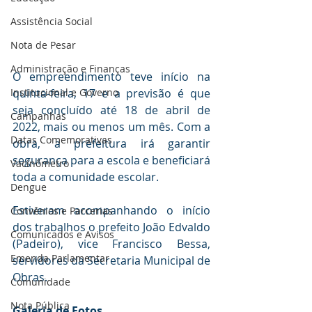
Assistência Social
Nota de Pesar
Administração e Finanças
O empreendimento teve início na 
Institucional e Governo
quinta-feira, 17 e a previsão é que 
seja concluído até 18 de abril de 
Campanhas
2022, mais ou menos um mês. Com a 
Datas Comemorativas
obra, a prefeitura irá garantir 
segurança para a escola e beneficiará 
Vacinômetro
toda a comunidade escolar.
Dengue
Estiveram acompanhando o início 
Convênios e Parcerias
dos trabalhos o prefeito João Edvaldo 
Comunicados e Avisos
(Padeiro), vice Francisco Bessa, 
Emenda Parlamentar
servidores da Secretaria Municipal de 
Obras.
Comunidade
Nota Pública
Galeria de Fotos