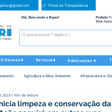
jariac@gmail.com
Portal da Transparência
Olá, Bem-vindo a Bujari!
Prefeito
P
Vice
Apare
O Governo⬇️
Serviços⬇️
T
Publicações 🔽
neamento
Agricultura e Meio Ambiente
Infraestrutura e Ob
de 2023
1 min de leitura
ucação
Assistência Social
Nota de Pesar
Administra
inicia limpeza e conservação da