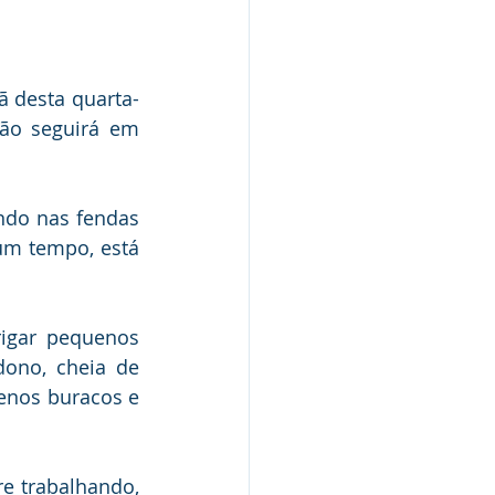
ã desta quarta-
Nota Pública
ão seguirá em 
Audiência Pública
ndo nas fendas 
um tempo, está 
gar pequenos 
ono, cheia de 
nos buracos e 
e trabalhando, 