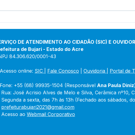
Prefeitura inicia
Pref
revitalização da Praça
inau
Adalberto Mendes Pereira
de 
Porf
ERVIÇO DE ATENDIMENTO AO CIDADÃO (SIC) E OUVIDOR
efeitura de Bujari - Estado do Acre
NPJ 84.306.620/0001-43
Acesso online: 
SIC 
| 
Fale Conosco
 | 
Ouvidoria
|
Portal de 
Fone: +55 (68) 99935-1504 (Responsável 
Ana Paula Diniz
 Rua: José Acrisio Alves de Melo e Silva, Cerâmica nº10, 
 Segunda a sexta, das 7h às 13h (Fechado aos sábados, do
 
prefeiturabujari2021@gmail.com
 Acesso ao 
Webmail Corporativo