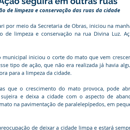
 Ação seguirá em outras ruas
anhas
Datas Comemorativas
Vacinômetro
Dengue
ação de limpeza e conservação das ruas da cidade
ari por meio da Secretaria de Obras, iniciou na manh
nicados e Avisos
Emenda Parlamentar
Comunidade
ão de limpeza e conservação na rua Divina Luz. Aç
nte
Esporte
Defesa civil
No gabinete
Esporte
o municipal iniciou o corte do mato que vem cresce
se tipo de ação, que não era realizada já havia alg
ra para a limpeza da cidade.
smo
Cidadania
Expo Bujari 2026
s que o crescimento do mato provoca, pode abri
 sujeira e deixa a cidade com o aspecto de aband
mato na pavimentação de paralelepípedos, em peque
preocupação de deixar a cidade limpa e estará sempr