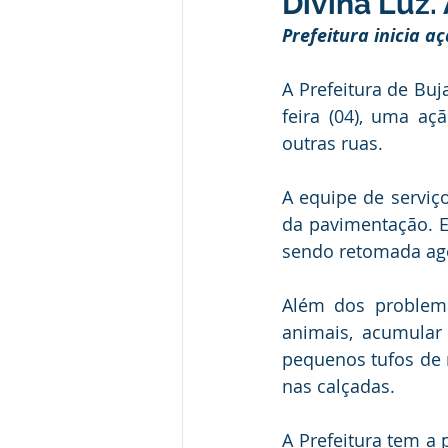
Divina Luz.
Institucional e Governo
Camp
Prefeitura inicia 
A Prefeitura de Buj
Convênios e Parcerias
Comu
feira (04), uma aç
outras ruas.
Licitações
Alagação e Enche
A equipe de serviç
da pavimentação. Es
sendo retomada ago
SEMULHER
Empreendedori
Além dos problema
animais, acumular
pequenos tufos de 
nas calçadas. 
A Prefeitura tem a 