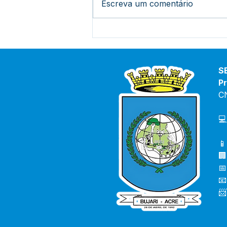
Escreva um comentário
Prefeito acompanha início
das obras no Ramal Abib
Cury: mais segurança e
apoio aos produtores rurais
S
Pr
C
💻
📱
🏢
📅
📧
📨