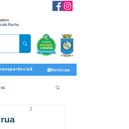
adeiro
cida Rocha
ransparência⬇️
📰Notícias
ras
ção e Finanças
 rua