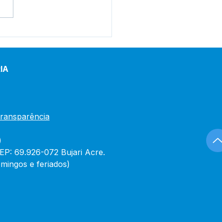
eitura de Bujari
gura reforma do Centro
Saúde Raimunda
írio nesta quinta-feira
IA
Transparência
)
CEP: 69.926-072 Bujari Acre.
mingos e feriados)