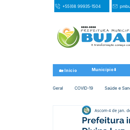
+55(68 99935-1504
pmbu
Município⬇️
🏡 Início
Geral
COVID-19
Saúde e Sa
Ascom
4 de jan. 
Desporto Cultura e Lazer
Ed
Prefeitura 