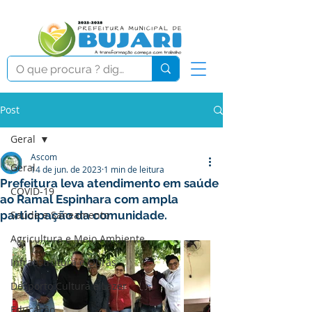
Post
Geral
Ascom
Geral
14 de jun. de 2023
1 min de leitura
Prefeitura leva atendimento em saúde
COVID-19
ao Ramal Espinhara com ampla
participação da comunidade.
Saúde e Saneamento
Agricultura e Meio Ambiente
Infraestrutura e Obras
Desporto Cultura e Lazer
Educação