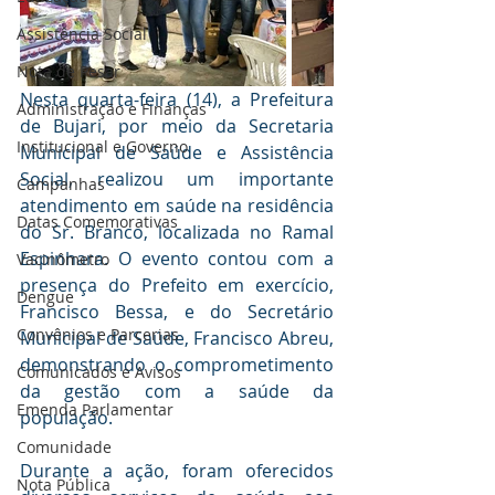
Assistência Social
Nota de Pesar
Nesta quarta-feira (14), a Prefeitura 
Administração e Finanças
de Bujari, por meio da Secretaria 
Institucional e Governo
Municipal de Saúde e Assistência 
Social, realizou um importante 
Campanhas
atendimento em saúde na residência 
Datas Comemorativas
do Sr. Branco, localizada no Ramal 
Espinhara. O evento contou com a 
Vacinômetro
presença do Prefeito em exercício, 
Dengue
Francisco Bessa, e do Secretário 
Convênios e Parcerias
Municipal de Saúde, Francisco Abreu, 
demonstrando o comprometimento 
Comunicados e Avisos
da gestão com a saúde da 
Emenda Parlamentar
população.
Comunidade
Durante a ação, foram oferecidos 
Nota Pública