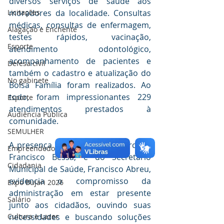
diversos serviços de saúde aos 
Licitações
moradores da localidade. Consultas 
médicas, consultas de enfermagem, 
Alagação e Enchente
testes rápidos, vacinação, 
Esporte
atendimento odontológico, 
acompanhamento de pacientes e 
Defesa civil
também o cadastro e atualização do 
No gabinete
Bolsa Família foram realizados. Ao 
todo, foram impressionantes 229 
Esporte
atendimentos prestados à 
Audiência Pública
comunidade.
SEMULHER
A presença do Prefeito em exercício, 
Empreendedorismo
Francisco Bessa, e do Secretário 
Cidadania
Municipal de Saúde, Francisco Abreu, 
evidencia o compromisso da 
Expo Bujari 2026
administração em estar presente 
Salário
junto aos cidadãos, ouvindo suas 
Cultura e Lazer
necessidades e buscando soluções 