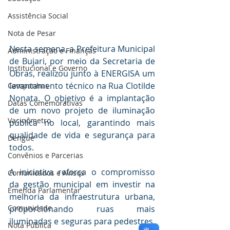
Assistência Social
Nota de Pesar
Nesta semana, a Prefeitura Municipal 
Administração e Finanças
de Bujari, por meio da Secretaria de 
Institucional e Governo
Obras, realizou junto à ENERGISA um 
levantamento técnico na Rua Clotilde 
Campanhas
Nonata. O objetivo é a implantação 
Datas Comemorativas
de um novo projeto de iluminação 
Vacinômetro
pública no local, garantindo mais 
qualidade de vida e segurança para 
Dengue
todos.
Convênios e Parcerias
A iniciativa reforça o compromisso 
Comunicados e Avisos
da gestão municipal em investir na 
Emenda Parlamentar
melhoria da infraestrutura urbana, 
Comunidade
proporcionando ruas mais 
iluminadas e seguras para pedestres, 
Nota Pública