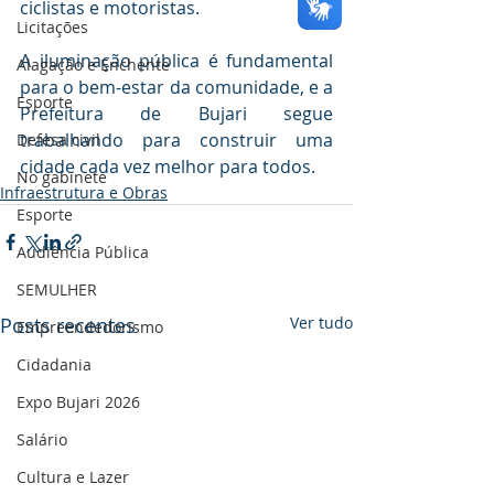
ciclistas e motoristas.
Licitações
A iluminação pública é fundamental 
Alagação e Enchente
para o bem-estar da comunidade, e a 
Esporte
Prefeitura de Bujari segue 
trabalhando para construir uma 
Defesa civil
cidade cada vez melhor para todos.
No gabinete
Infraestrutura e Obras
Esporte
Audiência Pública
SEMULHER
Posts recentes
Ver tudo
Empreendedorismo
Cidadania
Expo Bujari 2026
Salário
Cultura e Lazer