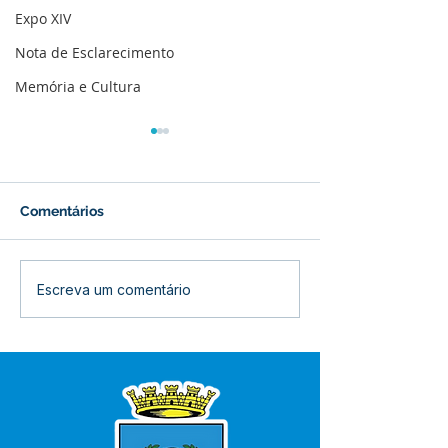
Expo XIV
Nota de Esclarecimento
Memória e Cultura
Comentários
Prefeitura inicia
Prefeitura de B
Escreva um comentário
revitalização da Praça
inaugura refor
Adalberto Mendes
Centro de Saú
Pereira
Raimunda Porfí
quinta-feira