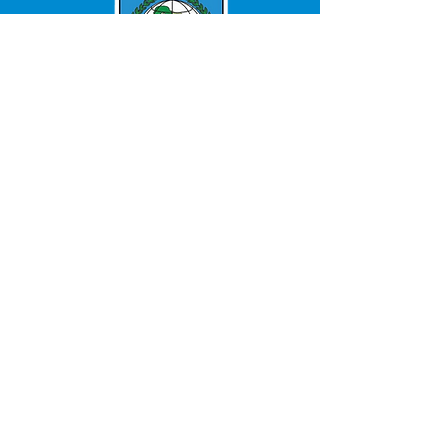
SERVIÇO DE ATENDIMENTO AO 
CIDADÃO (SIC) E OUVIDORIA
Prefeitura de Bujari - Estado do Acre
CNPJ 84.306.620/0001-43
💻Acesso online: 
SIC 
| 
Fale Conosco
 | 
Ouvidoria
|
Portal de Transparência
📱Fone: +55 (68) 99935-1504 
(Responsável 
Ana Paula Diniz
)
🏢 Rua: José Acrisio Alves de Melo e 
Silva, Cerâmica nº10, CEP: 69.926-072 
Bujari Acre.
📅 Segunda a sexta, das 7h às 13h 