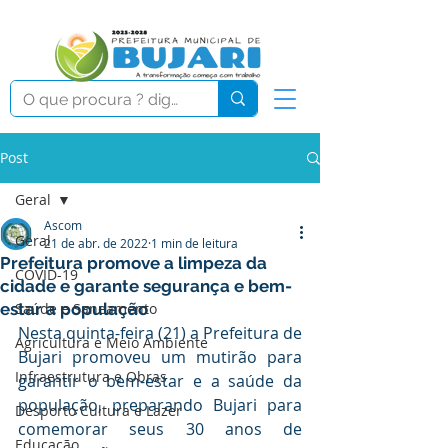
Post
Geral
Ascom
Geral
21 de abr. de 2022
1 min de leitura
Prefeitura promove a limpeza da
COVID-19
cidade e garante segurança e bem-
estar a população
Saúde e Saneamento
Nesta quinta-feira (21) a Prefeitura de 
Agricultura e Meio Ambiente
Bujari promoveu um mutirão para 
Infraestrutura e Obras
garantir o bem-estar e a saúde da 
população, preparando Bujari para 
Desporto Cultura e Lazer
comemorar seus 30 anos de 
Educação