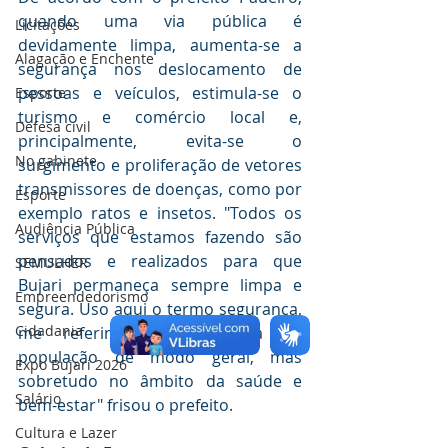
quando uma via pública é 
Licitações
devidamente limpa, aumenta-se a 
Alagação e Enchente
segurança nos deslocamento de 
pessoas e veículos, estimula-se o 
Esporte
turismo e comércio local e, 
Defesa civil
principalmente, evita-se o 
No gabinete
surgimento e proliferação de vetores 
transmissores de doenças, como por 
Esporte
exemplo ratos e insetos. "Todos os 
Audiência Pública
serviços que estamos fazendo são 
pensados e realizados para que 
SEMULHER
Bujari permaneça sempre limpa e 
Empreendedorismo
segura. Uso aqui o termo segurança, 
Cidadania
me referindo à segurança da 
população de modo geral, mas 
Expo Bujari 2026
sobretudo no âmbito da saúde e 
Salário
bem-estar" frisou o prefeito.
Cultura e Lazer