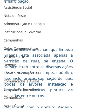
emancipação.
Assistência Social
Nota de Pesar
Administração e Finanças
Institucional e Governo
Campanhas
Datas Comemorativas
Para aqueles que acham que limpeza 
urbana está associada apenas à 
Vacinômetro
varrição de ruas, se engana. O 
Dengue
serviço é um entre as diversas ações 
de manutenção da limpeza pública. 
Convênios e Parcerias
Isso inclui praças, capinação de ruas, 
Comunicados e Avisos
podas de árvores, instalação e 
Emenda Parlamentar
limpeza de lixeiras, pintura de 
calçadas entre outros.
Comunidade
Nota Pública
De acordo com o prefeito Padeiro, 