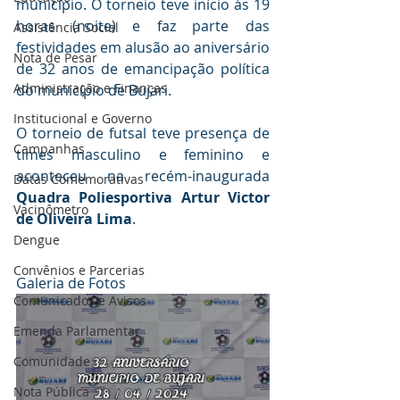
município. O torneio teve início às 19 
horas (noite) e faz parte das 
Assistência Social
festividades em alusão ao aniversário 
Nota de Pesar
de 32 anos de emancipação política 
Administração e Finanças
do município de Bujari. 
Institucional e Governo
O torneio de futsal teve presença de 
Campanhas
times masculino e feminino e 
aconteceu na recém-inaugurada 
Datas Comemorativas
Quadra Poliesportiva Artur Victor 
Vacinômetro
de Oliveira Lima
.
Dengue
Convênios e Parcerias
Galeria de Fotos
Comunicados e Avisos
Emenda Parlamentar
Comunidade
Nota Pública