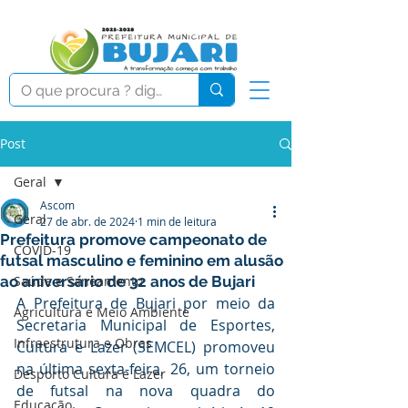
Post
Geral
Ascom
Geral
27 de abr. de 2024
1 min de leitura
Prefeitura promove campeonato de
COVID-19
futsal masculino e feminino em alusão
ao aniversário de 32 anos de Bujari
Saúde e Saneamento
A Prefeitura de Bujari por meio da 
Agricultura e Meio Ambiente
Secretaria Municipal de Esportes, 
Infraestrutura e Obras
Cultura e Lazer (SEMCEL) promoveu 
na última sexta-feira, 26, um torneio 
Desporto Cultura e Lazer
de futsal na nova quadra do 
Educação