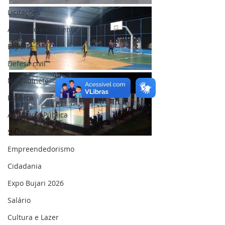
Licitações
Alagação e Enchente
Esporte
Defesa civil
No gabinete
Esporte
Audiência Pública
SEMULHER
Empreendedorismo
Cidadania
Expo Bujari 2026
Salário
Cultura e Lazer