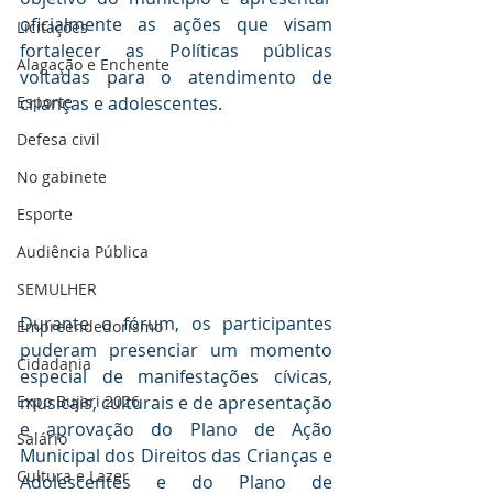
oficialmente as ações que visam 
Licitações
fortalecer as Políticas públicas 
Alagação e Enchente
voltadas para o atendimento de 
crianças e adolescentes. 
Esporte
Defesa civil
No gabinete
Esporte
Audiência Pública
SEMULHER
Durante o fórum, os participantes 
Empreendedorismo
puderam presenciar um momento 
Cidadania
especial de manifestações cívicas, 
musicais, culturais e de apresentação 
Expo Bujari 2026
e aprovação do Plano de Ação 
Salário
Municipal dos Direitos das Crianças e 
Cultura e Lazer
Adolescentes e do Plano de 