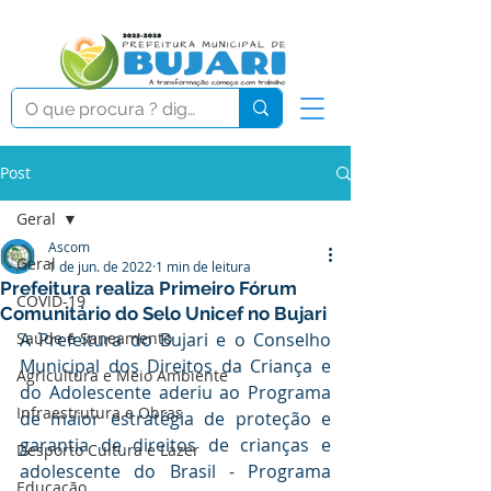
Post
Geral
Ascom
Geral
1 de jun. de 2022
1 min de leitura
Prefeitura realiza Primeiro Fórum
COVID-19
Comunitário do Selo Unicef no Bujari
Saúde e Saneamento
A Prefeitura do Bujari e o Conselho 
Municipal dos Direitos da Criança e 
Agricultura e Meio Ambiente
do Adolescente aderiu ao Programa 
Infraestrutura e Obras
de maior estratégia de proteção e 
garantia de direitos de crianças e 
Desporto Cultura e Lazer
adolescente do Brasil - Programa 
Educação