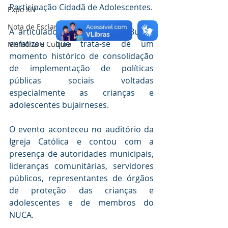
Participação Cidadã de Adolescentes.
Expo XIV
Nota de Esclarecimento
A articuladora do Unicef em Bujari, 
enfatizou que trata-se de um 
Memória e Cultura
momento histórico de consolidação 
de implementação de políticas 
públicas sociais voltadas 
especialmente as crianças e 
adolescentes bujairneses. 
O evento aconteceu no auditório da 
Igreja Católica e contou com a 
presença de autoridades municipais, 
lideranças comunitárias, servidores 
públicos, representantes de órgãos 
de proteção das crianças e 
adolescentes e de membros do 
NUCA.