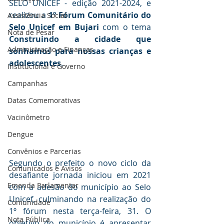
SELO UNICEF - edição 2021-2024, e 
realizou a 
1º Fórum Comunitário do 
Assistência Social
Selo Unicef em Bujari
 com o tema 
Nota de Pesar
Construindo a cidade que 
Administração e Finanças
sonhamos para nossas crianças e 
adolescentes
.
Institucional e Governo
Campanhas
Datas Comemorativas
Vacinômetro
Dengue
Convênios e Parcerias
Segundo o prefeito o novo ciclo da 
Comunicados e Avisos
desafiante jornada iniciou em 2021 
Emenda Parlamentar
com a adesão do município ao Selo 
Unicef, culminando na realização do 
Comunidade
1º fórum nesta terça-feira, 31. O 
Nota Pública
objetivo do município é apresentar 