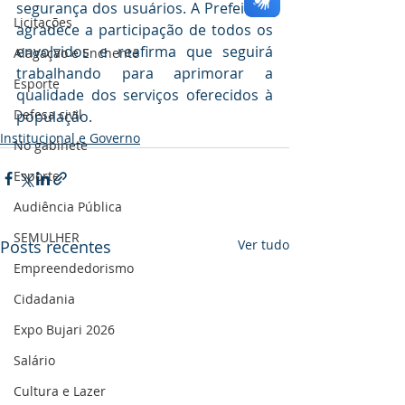
segurança dos usuários. A Prefeitura 
Licitações
agradece a participação de todos os 
envolvidos e reafirma que seguirá 
Alagação e Enchente
trabalhando para aprimorar a 
Esporte
qualidade dos serviços oferecidos à 
Defesa civil
população.
Institucional e Governo
No gabinete
Esporte
Audiência Pública
SEMULHER
Posts recentes
Ver tudo
Empreendedorismo
Cidadania
Expo Bujari 2026
Salário
Cultura e Lazer