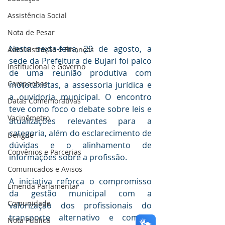
Assistência Social
Nota de Pesar
Nesta sexta-feira, 29 de agosto, a 
Administração e Finanças
sede da Prefeitura de Bujari foi palco 
Institucional e Governo
de uma reunião produtiva com 
Campanhas
mototaxistas, a assessoria jurídica e 
a ouvidoria municipal. O encontro 
Datas Comemorativas
teve como foco o debate sobre leis e 
Vacinômetro
atualizações relevantes para a 
categoria, além do esclarecimento de 
Dengue
dúvidas e o alinhamento de 
Convênios e Parcerias
informações sobre a profissão.
Comunicados e Avisos
A iniciativa reforça o compromisso 
Emenda Parlamentar
da gestão municipal com a 
Comunidade
valorização dos profissionais do 
transporte alternativo e com a 
Nota Pública