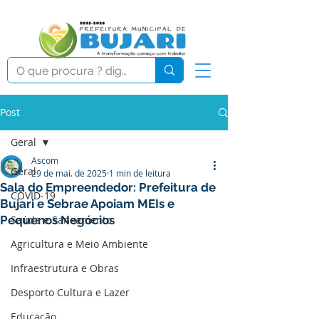
Post
Geral
Ascom
Geral
29 de mai. de 2025
1 min de leitura
Sala do Empreendedor: Prefeitura de
COVID-19
Bujari e Sebrae Apoiam MEIs e
Pequenos Negócios
Saúde e Saneamento
Agricultura e Meio Ambiente
Infraestrutura e Obras
Desporto Cultura e Lazer
Educação