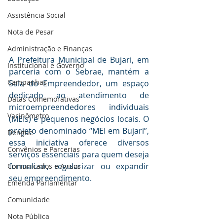
Assistência Social
Nota de Pesar
Administração e Finanças
A Prefeitura Municipal de Bujari, em 
Institucional e Governo
parceria com o Sebrae, mantém a 
Campanhas
Sala do Empreendedor, um espaço 
dedicado ao atendimento de 
Datas Comemorativas
microempreendedores individuais 
Vacinômetro
(MEIs) e pequenos negócios locais. O 
projeto denominado “MEI em Bujari”, 
Dengue
essa iniciativa oferece diversos 
Convênios e Parcerias
serviços essenciais para quem deseja 
formalizar, regularizar ou expandir 
Comunicados e Avisos
seu empreendimento.
Emenda Parlamentar
Comunidade
Nota Pública