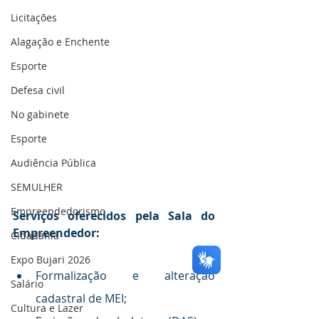
Licitações
Alagação e Enchente
Esporte
Defesa civil
No gabinete
Esporte
Audiência Pública
SEMULHER
Empreendedorismo
Serviços oferecidos pela Sala do 
Empreendedor:
Cidadania
Expo Bujari 2026
Formalização e alteração 
Salário
cadastral de MEI;
Cultura e Lazer