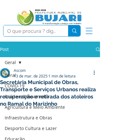
Post
Geral
Ascom
Geral
13 de mar. de 2025
1 min de leitura
Secretária Municipal de Obras,
COVID-19
Transporte e Serviços Urbanos realiza
recuperação e retirada dos atoleiros
Saúde e Saneamento
no Ramal do Marizinho
Agricultura e Meio Ambiente
Infraestrutura e Obras
Desporto Cultura e Lazer
Educação