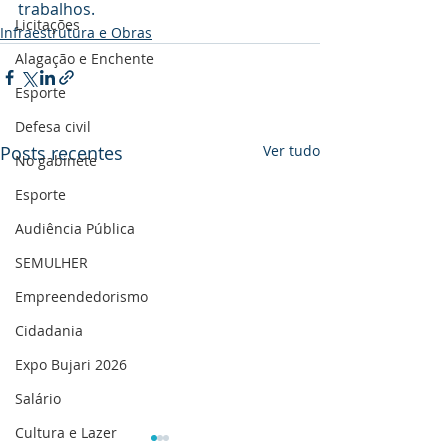
trabalhos.
Licitações
Infraestrutura e Obras
Alagação e Enchente
Esporte
Defesa civil
Posts recentes
Ver tudo
No gabinete
Esporte
Audiência Pública
SEMULHER
Empreendedorismo
Cidadania
Expo Bujari 2026
Salário
Cultura e Lazer