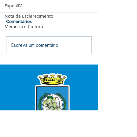
Expo XIV
Nota de Esclarecimento
Comentários
Memória e Cultura
Prefeitura inicia
Prefeitura de B
Escreva um comentário
revitalização da Praça
inaugura refor
Adalberto Mendes
Centro de Saú
Pereira
Raimunda Porfí
quinta-feira