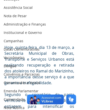
Assistência Social
Nota de Pesar
Administração e Finanças
Institucional e Governo
Campanhas
Hoje, quinta-feira, dia 13 de março, a 
Datas Comemorativas
Secretária Municipal de Obras, 
Vacinômetro
Transporte e Serviços Urbanos está 
realizando recuperação e retirada 
Dengue
dos atoleiros no Ramal do Marizinho, 
Convênios e Parcerias
a importância desse serviço é a que 
garante a trafegabilidade. 
Comunicados e Avisos
Emenda Parlamentar
Segundo o secretário da pasta 
Comunidade
verificou-se a possibilidade do dia de 
estiagem para intensificar os 
Nota Pública