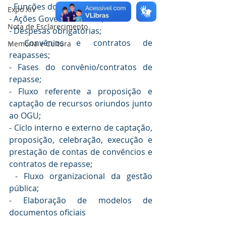
- Funcões do Prefeito;
Expo XIV
- Ações Governamentais;
Nota de Esclarecimento
- Despesas obrigatórias;
- Convênios e contratos de 
Memória e Cultura
reapasses;
- Fases do convênio/contratos de 
repasse;
- Fluxo referente a proposição e 
captação de recursos oriundos junto 
ao OGU;
- Ciclo interno e externo de captação, 
proposição, celebração, execução e 
prestação de contas de convêncios e 
contratos de repasse;
 - Fluxo organizacional da gestão 
pública; 
- Elaboração de modelos de 
documentos oficiais