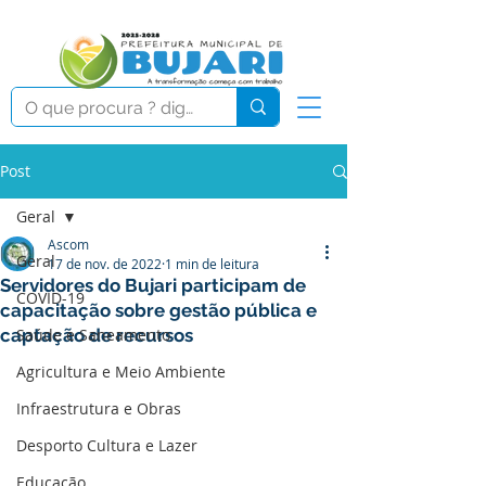
Post
Geral
Ascom
Geral
17 de nov. de 2022
1 min de leitura
Servidores do Bujari participam de
COVID-19
capacitação sobre gestão pública e
captação de recursos
Saúde e Saneamento
Agricultura e Meio Ambiente
Infraestrutura e Obras
Desporto Cultura e Lazer
Educação