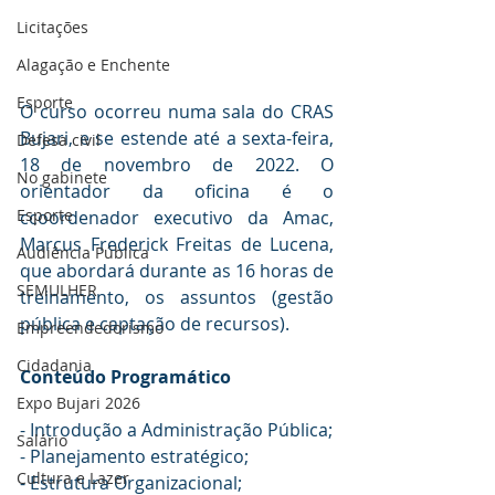
Licitações
Alagação e Enchente
Esporte
O curso ocorreu numa sala do CRAS 
Bujari, e se estende até a sexta-feira, 
Defesa civil
18 de novembro de 2022. O 
No gabinete
orientador da oficina é o 
Esporte
ccoordenador executivo da Amac, 
Marcus Frederick Freitas de Lucena, 
Audiência Pública
que abordará durante as 16 horas de 
SEMULHER
treinamento, os assuntos (gestão 
pública e captação de recursos).
Empreendedorismo
Cidadania
Conteúdo Programático
Expo Bujari 2026
- Introdução a Administração Pública;
Salário
- Planejamento estratégico;
Cultura e Lazer
- Estrutura Organizacional;