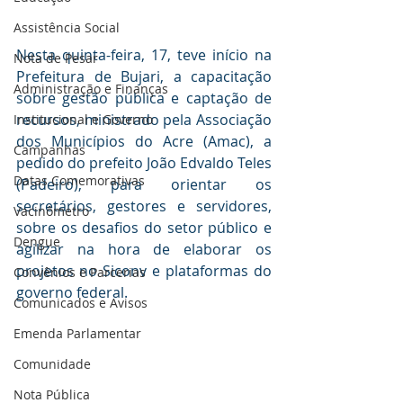
Assistência Social
Nesta quinta-feira, 17, teve início na 
Nota de Pesar
Prefeitura de Bujari, a capacitação 
Administração e Finanças
sobre gestão pública e captação de 
recursos, ministrado pela Associação 
Institucional e Governo
dos Municípios do Acre (Amac), a 
Campanhas
pedido do prefeito João Edvaldo Teles 
Datas Comemorativas
(Padeiro), para orientar os 
secretários, gestores e servidores, 
Vacinômetro
sobre os desafios do setor público e 
Dengue
agilizar na hora de elaborar os 
projetos no Siconv e plataformas do 
Convênios e Parcerias
governo federal.
Comunicados e Avisos
Emenda Parlamentar
Comunidade
Nota Pública