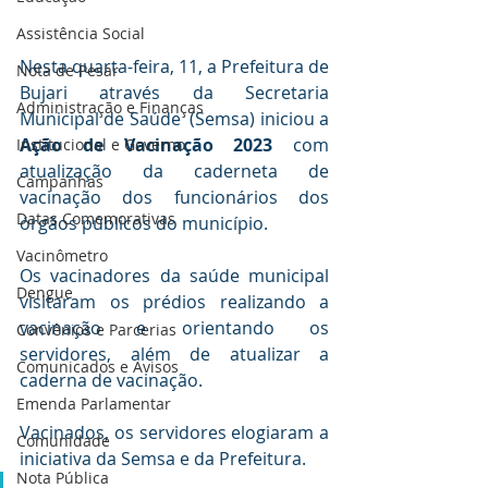
Assistência Social
Nesta quarta-feira, 11, a Prefeitura de 
Nota de Pesar
Bujari através da Secretaria 
Administração e Finanças
Municipal de Saúde  (Semsa) iniciou a 
Ação de Vacinação 2023 
com 
Institucional e Governo
atualização da caderneta de 
Campanhas
vacinação dos funcionários dos 
Datas Comemorativas
órgãos públicos do município.
Vacinômetro
Os vacinadores da saúde municipal 
Dengue
visitaram os prédios realizando a 
vacinação e orientando os 
Convênios e Parcerias
servidores, além de atualizar a 
Comunicados e Avisos
caderna de vacinação.
Emenda Parlamentar
Vacinados, os servidores elogiaram a 
Comunidade
iniciativa da Semsa e da Prefeitura.
Nota Pública