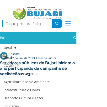
Post
Geral
Ascom
Geral
12 de jan. de 2023
1 min de leitura
Servidores públicos do Bujari iniciam o
COVID-19
ano participando da campanha de
vacinação 2023
Saúde e Saneamento
Agricultura e Meio Ambiente
Infraestrutura e Obras
Desporto Cultura e Lazer
Educação