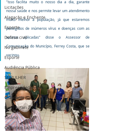
"Isso facilita muito o nosso dia a dia, garante 
Licitações
nossa saúde e nos permite levar um atendimento 
Alagação e Enchente
muito melhor à população, já que estaremos 
Esporte
protegidos de inúmeros vírus e doenças com as 
Defesa civil
vacinas aplicadas" disse o Assessor de 
Comunicação do Município, Ferrey Costa, que se 
No gabinete
vacinou.
Esporte
Audiência Pública
SEMULHER
Empreendedorismo
Cidadania
Expo Bujari 2026
Salário
Cultura e Lazer