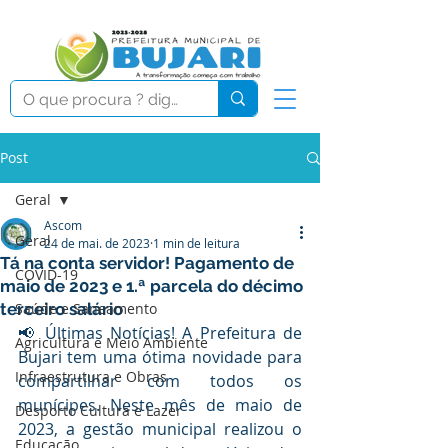
Post
Geral
Ascom
Geral
24 de mai. de 2023
1 min de leitura
Tá na conta servidor! Pagamento de
COVID-19
maio de 2023 e 1.ª parcela do décimo
terceiro salário
Saúde e Saneamento
📢 Últimas Notícias! A Prefeitura de 
Agricultura e Meio Ambiente
Bujari tem uma ótima novidade para 
Infraestrutura e Obras
compartilhar com todos os 
munícipes. Neste mês de maio de 
Desporto Cultura e Lazer
2023, a gestão municipal realizou o 
Educação