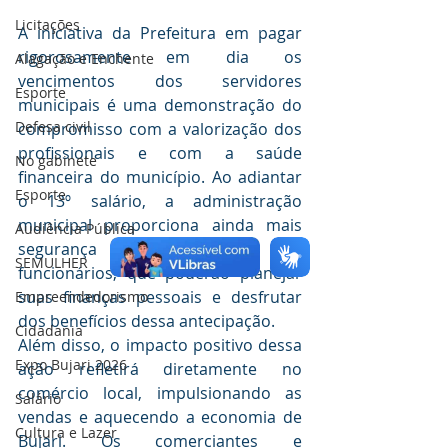
Licitações
A iniciativa da Prefeitura em pagar 
rigorosamente em dia os 
Alagação e Enchente
vencimentos dos servidores 
Esporte
municipais é uma demonstração do 
Defesa civil
compromisso com a valorização dos 
profissionais e com a saúde 
No gabinete
financeira do município. Ao adiantar 
Esporte
o 13º salário, a administração 
municipal proporciona ainda mais 
Audiência Pública
segurança e tranquilidade aos 
SEMULHER
funcionários, que poderão planejar 
suas finanças pessoais e desfrutar 
Empreendedorismo
dos benefícios dessa antecipação.
Cidadania
Além disso, o impacto positivo dessa 
Expo Bujari 2026
ação refletirá diretamente no 
comércio local, impulsionando as 
Salário
vendas e aquecendo a economia de 
Cultura e Lazer
Bujari. Os comerciantes e 