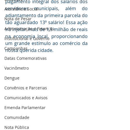
pagamento integral dos salários dos 
servidores municipais, além do 
Assistência Social
adiantamento da primeira parcela do 
Nota de Pesar
tão aguardado 13º salário! Essa ação 
Administração e Finanças
irá injetar mais de 1,5 milhão de reais 
na economia local, proporcionando 
Institucional e Governo
um grande estímulo ao comércio da 
Campanhas
nossa querida cidade.
Datas Comemorativas
Vacinômetro
Dengue
Convênios e Parcerias
Comunicados e Avisos
Emenda Parlamentar
Comunidade
Nota Pública