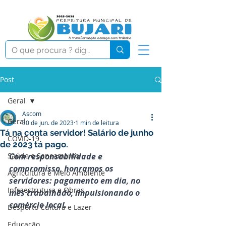
Post
Geral
Ascom
Geral
30 de jun. de 2023
1 min de leitura
Tá na conta servidor! Salário de junho
COVID-19
de 2023 tá pago.
Saúde e Saneamento
Com responsabilidade e 
compromisso, honramos os 
Agricultura e Meio Ambiente
servidores: pagamento em dia, no 
Infraestrutura e Obras
mês trabalhado, impulsionando o 
comércio local.
Desporto Cultura e Lazer
Educação