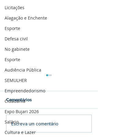
Licitações
Alagação e Enchente
Esporte
Defesa civil
No gabinete
Esporte
Audiência Pública
SEMULHER
Empreendedorismo
Comentários
Cidadania
Expo Bujari 2026
Salário
Dinheiro no bolso e
Prefeitura de B
Escreva um comentário
comércio aquecido:
implanta o sis
Cultura e Lazer