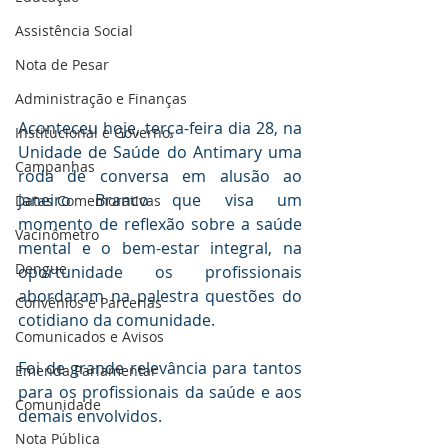
Assistência Social
Nota de Pesar
Administração e Finanças
Aconteceu hoje, terça-feira dia 28, na 
Institucional e Governo
Unidade de Saúde do Antimary uma 
Campanhas
roda de conversa em alusão ao 
janeiro Branco que visa um 
Datas Comemorativas
momento de reflexão sobre a saúde 
Vacinômetro
mental e o bem-estar integral, na 
Dengue
oportunidade os profissionais 
abordaram na palestra questões do 
Convênios e Parcerias
cotidiano da comunidade.
Comunicados e Avisos
Foi de grande relevância para tantos 
Emenda Parlamentar
para os profissionais da saúde e aos 
Comunidade
demais envolvidos.
Nota Pública