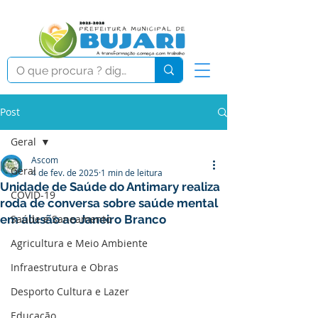
Post
Geral
Ascom
Geral
4 de fev. de 2025
1 min de leitura
Unidade de Saúde do Antimary realiza
COVID-19
roda de conversa sobre saúde mental
em alusão ao Janeiro Branco
Saúde e Saneamento
Agricultura e Meio Ambiente
Infraestrutura e Obras
Desporto Cultura e Lazer
Educação