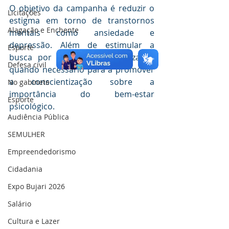
O objetivo da campanha é reduzir o 
Licitações
estigma em torno de transtornos 
Alagação e Enchente
mentais como ansiedade e 
depressão. Além de estimular a 
Esporte
busca por cuidados especializados 
Defesa civil
quando necessário para a promover 
a conscientização sobre a 
No gabinete
importância do bem-estar 
Esporte
psicológico.
Audiência Pública
SEMULHER
Empreendedorismo
Cidadania
Expo Bujari 2026
Salário
Cultura e Lazer