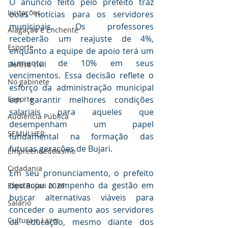
O anúncio feito pelo prefeito traz 
Licitações
boas notícias para os servidores 
municipais. Os professores 
Alagação e Enchente
receberão um reajuste de 4%, 
Esporte
enquanto a equipe de apoio terá um 
aumento de 10% em seus 
Defesa civil
vencimentos. Essa decisão reflete o 
No gabinete
esforço da administração municipal 
em garantir melhores condições 
Esporte
salariais para aqueles que 
Audiência Pública
desempenham um papel 
SEMULHER
fundamental na formação das 
futuras gerações de Bujari.
Empreendedorismo
Cidadania
Em seu pronunciamento, o prefeito 
destacou o empenho da gestão em 
Expo Bujari 2026
buscar alternativas viáveis para 
Salário
conceder o aumento aos servidores 
Cultura e Lazer
da educação, mesmo diante dos 