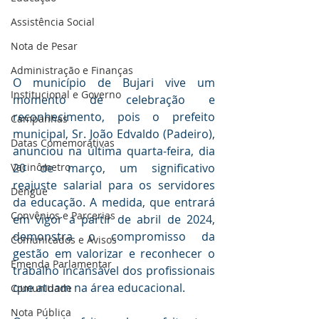
Assistência Social
Nota de Pesar
Administração e Finanças
O município de Bujari vive um 
Institucional e Governo
momento de celebração e 
reconhecimento, pois o prefeito 
Campanhas
municipal, Sr. João Edvaldo (Padeiro), 
Datas Comemorativas
anunciou na última quarta-feira, dia 
20 de março, um significativo 
Vacinômetro
reajuste salarial para os servidores 
Dengue
da educação. A medida, que entrará 
Convênios e Parcerias
em vigor a partir de abril de 2024, 
demonstra o compromisso da 
Comunicados e Avisos
gestão em valorizar e reconhecer o 
Emenda Parlamentar
trabalho incansável dos profissionais 
que atuam na área educacional.
Comunidade
Nota Pública