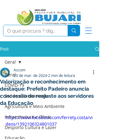
Post
Geral
Ascom
Geral
20 de mar. de 2024
2 min de leitura
Valorização e reconhecimento em
COVID-19
destaque: Prefeito Padeiro anuncia
concessão de reajuste aos servidores
Saúde e Saneamento
da Educação
Agricultura e Meio Ambiente
Infraestrutura e Obras
https://www.facebook.com/ferrety.costa/vi
deos/1392106324801037
Desporto Cultura e Lazer
Educação