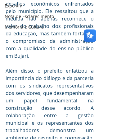
desafios econômicos enfrentados 
Expo XIV
pelo município. Ele ressaltou que a 
Nota de Esclarecimento
medida não apenas reconhece o 
valor do trabalho dos profissionais 
Memória e Cultura
da educação, mas também fortalece 
o compromisso da administração 
com a qualidade do ensino público 
em Bujari.
Além disso, o prefeito enfatizou a 
importância do diálogo e da parceria 
com os sindicatos representativos 
dos servidores, que desempenharam 
um papel fundamental na 
construção desse acordo. A 
colaboração entre a gestão 
municipal e os representantes dos 
trabalhadores demonstra um 
ambiente de respeito e cooperação, 