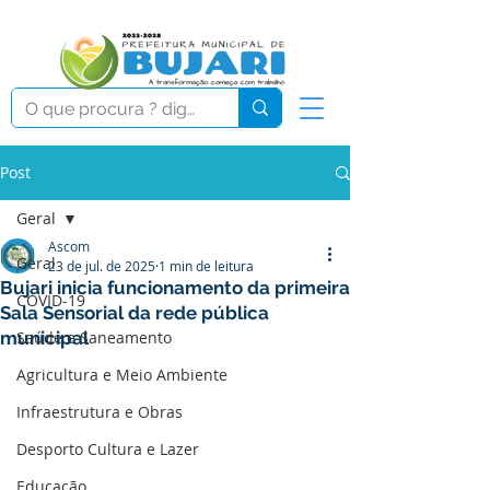
Post
Geral
Ascom
Geral
23 de jul. de 2025
1 min de leitura
Bujari inicia funcionamento da primeira
COVID-19
Sala Sensorial da rede pública
municipal
Saúde e Saneamento
Agricultura e Meio Ambiente
Infraestrutura e Obras
Desporto Cultura e Lazer
Educação