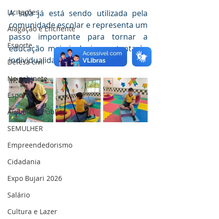
Licitações
A sala já está sendo utilizada pela 
comunidade escolar e representa um 
Alagação e Enchente
passo importante para tornar a 
Esporte
educação mais inclusiva e atenta às 
individualidades de cada aluno.
Defesa civil
No gabinete
Esporte
Audiência Pública
SEMULHER
Empreendedorismo
Cidadania
Expo Bujari 2026
Salário
Cultura e Lazer