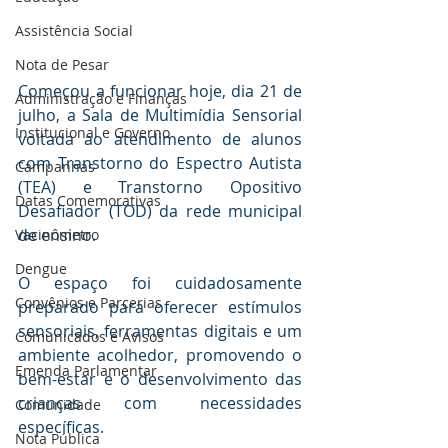
Assistência Social
Nota de Pesar
Começou a funcionar hoje, dia 21 de 
Administração e Finanças
julho, a Sala de Multimídia Sensorial 
Institucional e Governo
voltada ao atendimento de alunos 
com Transtorno do Espectro Autista 
Campanhas
(TEA) e Transtorno Opositivo 
Datas Comemorativas
Desafiador (TOD) da rede municipal 
de ensino.
Vacinômetro
Dengue
O espaço foi cuidadosamente 
Convênios e Parcerias
preparado para oferecer estímulos 
sensoriais, ferramentas digitais e um 
Comunicados e Avisos
ambiente acolhedor, promovendo o 
Emenda Parlamentar
bem-estar e o desenvolvimento das 
crianças com necessidades 
Comunidade
específicas.
Nota Pública