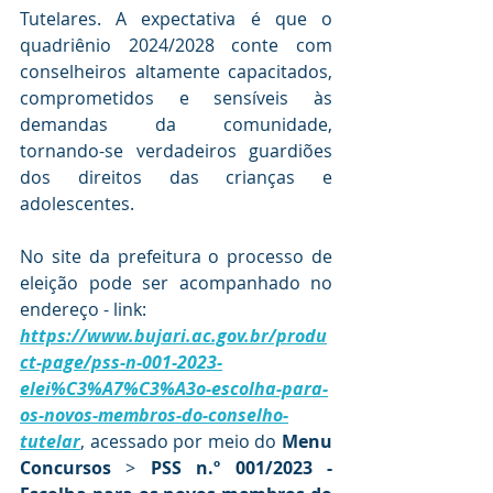
Tutelares. A expectativa é que o 
quadriênio 2024/2028 conte com 
conselheiros altamente capacitados, 
comprometidos e sensíveis às 
demandas da comunidade, 
tornando-se verdadeiros guardiões 
dos direitos das crianças e 
adolescentes.
No site da prefeitura o processo de 
eleição pode ser acompanhado no 
endereço - link:
https://www.bujari.ac.gov.br/produ
ct-page/pss-n-001-2023-
elei%C3%A7%C3%A3o-escolha-para-
os-novos-membros-do-conselho-
tutelar
, acessado por meio do 
Menu 
Concursos
 > 
PSS n.º 001/2023 - 