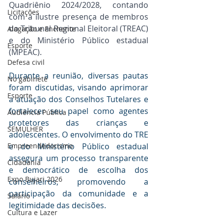
Quadriênio 2024/2028, contando 
Licitações
com a ilustre presença de membros 
do Tribunal Regional Eleitoral (TREAC) 
Alagação e Enchente
e do Ministério Público estadual 
Esporte
(MPEAC).
Defesa civil
Durante a reunião, diversas pautas 
No gabinete
foram discutidas, visando aprimorar 
Esporte
a atuação dos Conselhos Tutelares e 
fortalecer seu papel como agentes 
Audiência Pública
protetores das crianças e 
SEMULHER
adolescentes. O envolvimento do TRE 
Empreendedorismo
e do Ministério Público estadual 
assegura um processo transparente 
Cidadania
e democrático de escolha dos 
Expo Bujari 2026
conselheiros, promovendo a 
participação da comunidade e a 
Salário
legitimidade das decisões.
Cultura e Lazer