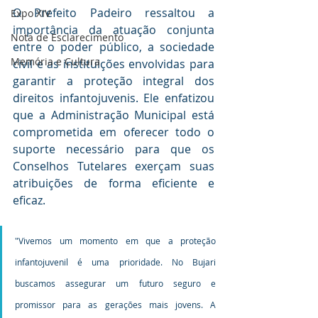
O Prefeito Padeiro ressaltou a 
Expo XIV
importância da atuação conjunta 
Nota de Esclarecimento
entre o poder público, a sociedade 
Memória e Cultura
civil e as instituições envolvidas para 
garantir a proteção integral dos 
direitos infantojuvenis. Ele enfatizou 
que a Administração Municipal está 
comprometida em oferecer todo o 
suporte necessário para que os 
Conselhos Tutelares exerçam suas 
atribuições de forma eficiente e 
eficaz.
"Vivemos um momento em que a proteção 
infantojuvenil é uma prioridade. No Bujari 
buscamos assegurar um futuro seguro e 
promissor para as gerações mais jovens. A 