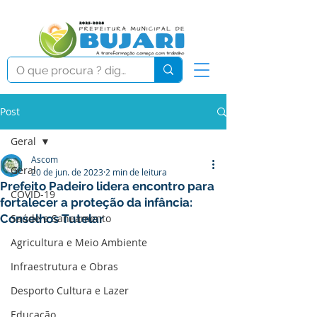
Post
Geral
Ascom
Geral
20 de jun. de 2023
2 min de leitura
Prefeito Padeiro lidera encontro para
COVID-19
fortalecer a proteção da infância:
Conselhos Tutelar
Saúde e Saneamento
Agricultura e Meio Ambiente
Infraestrutura e Obras
Desporto Cultura e Lazer
Educação