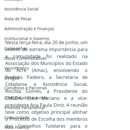
Assistência Social
Nota de Pesar
Administração e Finanças
Institucional e Governo
Nesta terça-feira, dia 20 de junho, um 
Campanhas
evento de extrema importância para 
a comunidade foi realizado na 
Datas Comemorativas
Associação dos Municípios do Estado 
Vacinômetro
do Acre (Amac), envolvendo o 
Prefeito Padeiro, a Secretária de 
Dengue
Cidadania e Assistência Social, 
Convênios e Parcerias
Rocilda Gomes, a Presidente do 
Comunicados e Avisos
CMCDA, Cleia Mariano e a vice-
presidente Ana Paula Diniz. A reunião 
Emenda Parlamentar
teve como objetivo principal alinhar 
Comunidade
o Processo de Escolha dos membros 
dos Conselhos Tutelares para o 
Nota Pública