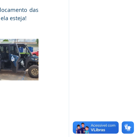
slocamento das 
la esteja!