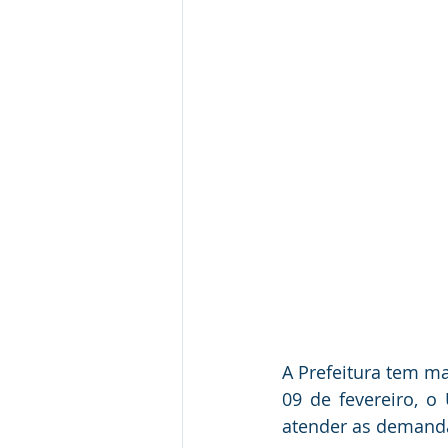
Institucional e Governo
Camp
Convênios e Parcerias
Comu
Licitações
Alagação e Enche
SEMULHER
Empreendedori
A Prefeitura tem ma
09 de fevereiro, o
atender as demanda