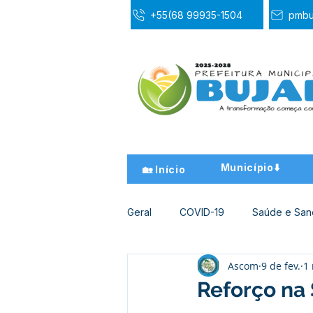
+55(68 99935-1504
pmbu
Município⬇️
🏡 Início
Geral
COVID-19
Saúde e Sa
Ascom
9 de fev.
1 
Desporto Cultura e Lazer
Ed
Reforço na 