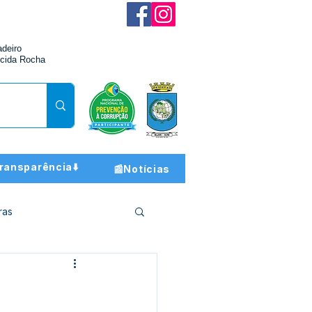
adeiro
cida Rocha
ransparência⬇️
📰Notícias
ras
ção e Finanças