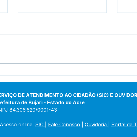
Bujari intensifica combate
Entr
às endemias com
fort
capacitação de agentes
incl
ERVIÇO DE ATENDIMENTO AO CIDADÃO (SIC) E OUVIDOR
efeitura de Bujari - Estado do Acre
NPJ 84.306.620/0001-43
Acesso online: 
SIC 
| 
Fale Conosco
 | 
Ouvidoria
|
Portal de 