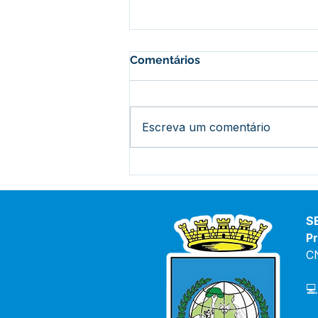
Comentários
Escreva um comentário
Prefeitura de Bujari
inaugura reforma do Centro
de Saúde Raimunda
Porfírio nesta quinta-feira
S
Pr
C
💻