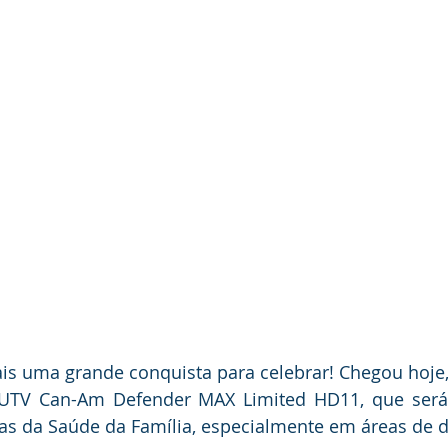
anhas
Datas Comemorativas
Vacinômetro
Dengue
nicados e Avisos
Emenda Parlamentar
Comunidade
nte
Esporte
Defesa civil
No gabinete
Esporte
smo
Cidadania
Expo Bujari 2026
is uma grande conquista para celebrar! Chegou hoje, 
 UTV Can-Am Defender MAX Limited HD11, que será u
s da Saúde da Família, especialmente em áreas de dif