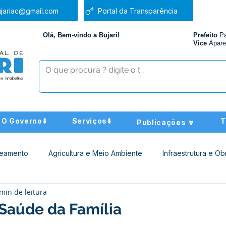
jariac@gmail.com
Portal da Transparência
Olá, Bem-vindo a Bujari!
Prefeito
P
Vice
Apare
O Governo⬇️
Serviços⬇️
T
Publicações 🔽
neamento
Agricultura e Meio Ambiente
Infraestrutura e Ob
min de leitura
ucação
Assistência Social
Nota de Pesar
Administra
Saúde da Família