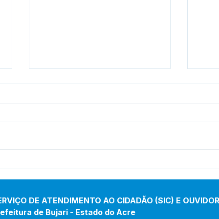
Poss
Município decreta situação
de emergência devido à
seca e ao
desabastecimento de água
ERVIÇO DE ATENDIMENTO AO CIDADÃO (SIC) E OUVIDOR
efeitura de Bujari - Estado do Acre