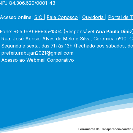
NPJ 84.306.620/0001-43
Acesso online: 
SIC 
| 
Fale Conosco
 | 
Ouvidoria
|
Portal de 
Fone: +55 (68) 99935-1504 (Responsável 
Ana Paula Diniz
 Rua: José Acrisio Alves de Melo e Silva, Cerâmica nº10, 
 Segunda a sexta, das 7h às 13h (Fechado aos sábados, do
 
prefeiturabujari2021@gmail.com
 Acesso ao 
Webmail Corporativo
Ferramenta de Transparência constru