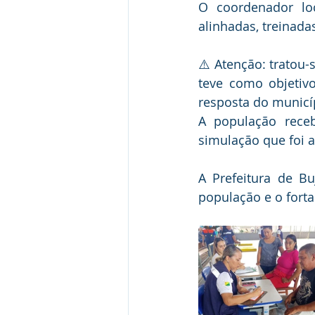
O coordenador loc
alinhadas, treinada
⚠️ Atenção: tratou
teve como objetivo
resposta do municí
A população receb
simulação que foi 
A Prefeitura de B
população e o forta