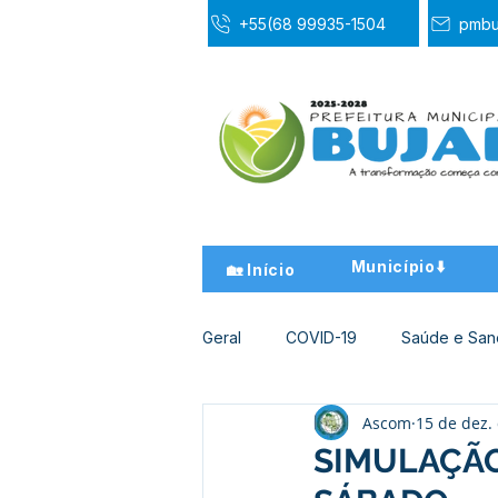
+55(68 99935-1504
pmbu
Município⬇️
🏡 Início
Geral
COVID-19
Saúde e Sa
Ascom
15 de dez.
Desporto Cultura e Lazer
Ed
SIMULAÇÃO