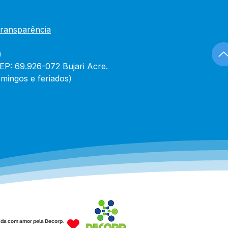
Transparência
)
CEP: 69.926-072 Bujari Acre.
mingos e feriados)
ída com amor pela Decorp.