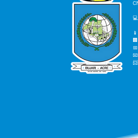
C
💻
📱
🏢
📅
📧
📨