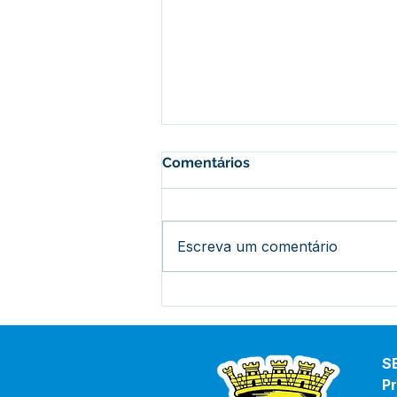
Comentários
Escreva um comentário
Parceria entre Secretaria
de Assistência Social e
Defesa Civil fortalece apoio
às famílias em Bujari
S
Pr