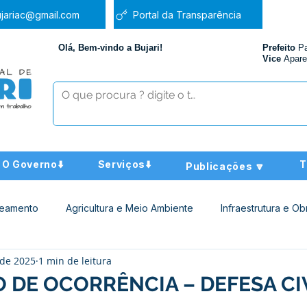
jariac@gmail.com
Portal da Transparência
Olá, Bem-vindo a Bujari!
Prefeito
P
Vice
Apare
O Governo⬇️
Serviços⬇️
T
Publicações 🔽
neamento
Agricultura e Meio Ambiente
Infraestrutura e Ob
 de 2025
1 min de leitura
ucação
Assistência Social
Nota de Pesar
Administra
 DE OCORRÊNCIA – DEFESA CIV