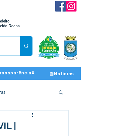
adeiro
cida Rocha
ransparência⬇️
📰Notícias
ras
ção e Finanças
IL |