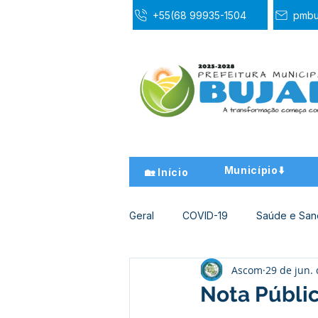
+55(68 99935-1504
pmbu
Município⬇️
🏡 Início
Geral
COVID-19
Saúde e Sa
Ascom
29 de jun.
Desporto Cultura e Lazer
Ed
Nota Públi