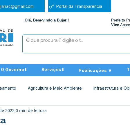
jariac@gmail.com
Portal da Transparência
Olá, Bem-vindo a Bujari!
Prefeito
P
Vice
Apare
O Governo⬇️
Serviços⬇️
T
Publicações 🔽
neamento
Agricultura e Meio Ambiente
Infraestrutura e Ob
 de 2022
0 min de leitura
ucação
Assistência Social
Nota de Pesar
Administra
ca