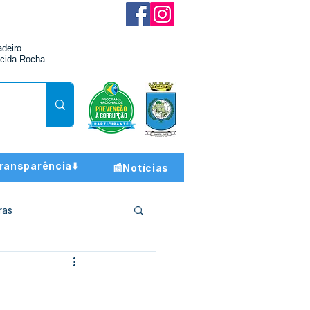
adeiro
cida Rocha
ransparência⬇️
📰Notícias
ras
ção e Finanças