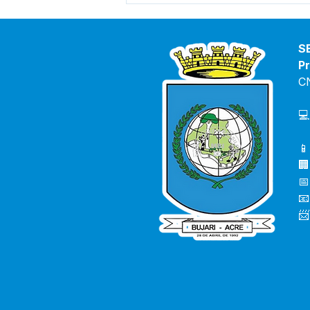
ESCLARECIMENTO À
POPULAÇÃO
S
Pr
C
💻
📱
🏢
📅
📧
📨