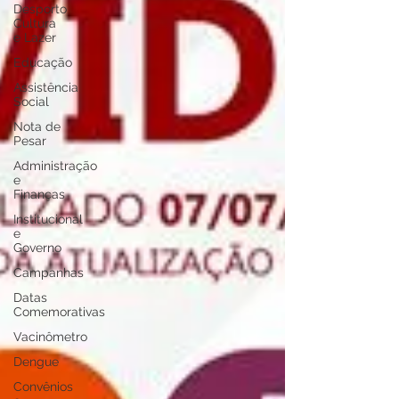
Desporto
Cultura
e Lazer
Educação
Assistência
Social
Nota de
Pesar
Administração
e
Finanças
Institucional
e
Governo
Campanhas
Datas
Comemorativas
Vacinômetro
Dengue
Convênios