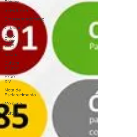
Pública
SEMULHER
Empreendedorismo
Cidadania
Expo
Bujari
2026
Salário
Cultura
e Lazer
Expo
XIV
Nota de
Esclarecimento
Memória
e
Cultura