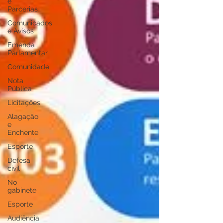
e
Parcerias
Comunicados
e Avisos
Emenda
Parlamentar
Comunidade
Nota
Pública
Licitações
Alagação
e
Enchente
Esporte
Defesa
civil
No
gabinete
Esporte
Audiência