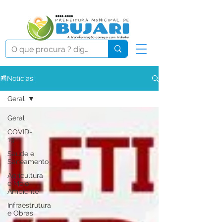
📰Notícias
Geral
Geral
COVID-
19
Saúde e
Saneamento
Agricultura
e Meio
Ambiente
Infraestrutura
e Obras