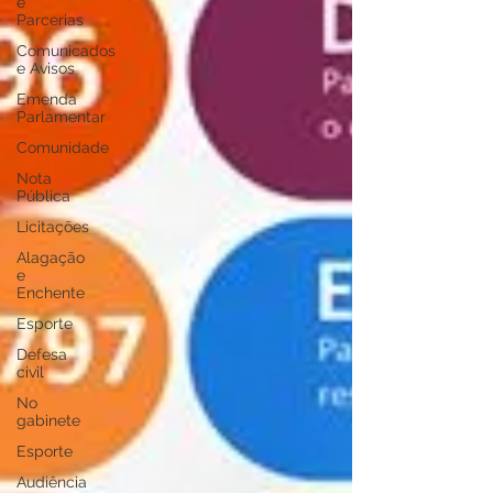
e
Parcerias
Comunicados
e Avisos
Emenda
Parlamentar
Comunidade
Nota
Pública
Licitações
Alagação
e
Enchente
Esporte
Defesa
civil
No
gabinete
Esporte
Audiência