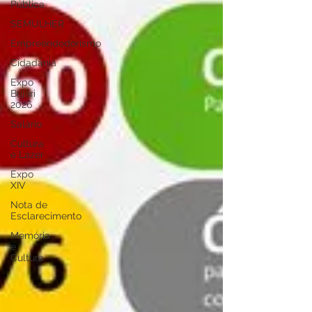
Pública
SEMULHER
Empreendedorismo
Cidadania
Expo
Bujari
2026
Salário
Cultura
e Lazer
Expo
XIV
Nota de
Esclarecimento
Memória
e
Cultura