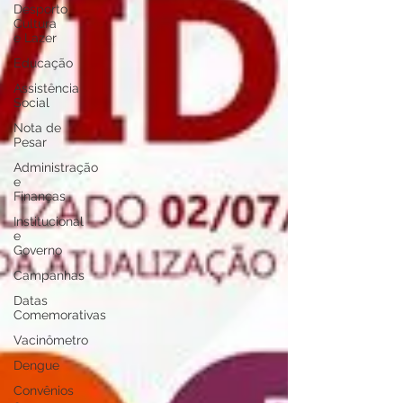
Desporto
Cultura
e Lazer
Educação
Assistência
Social
Nota de
Pesar
Administração
e
Finanças
Institucional
e
Governo
Campanhas
Datas
Comemorativas
Vacinômetro
Dengue
Convênios