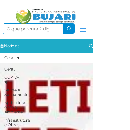
📰Notícias
Geral
Geral
COVID-
19
Saúde e
Saneamento
Agricultura
e Meio
Ambiente
Infraestrutura
e Obras