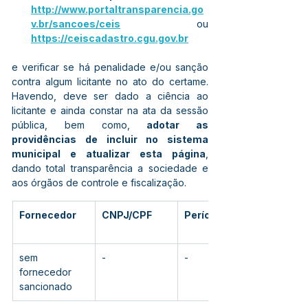
http://www.portaltransparencia.go
v.br/sancoes/ceis
 ou 
https://ceiscadastro.cgu.gov.br
e verificar se há penalidade e/ou sanção 
contra algum licitante no ato do certame. 
Havendo, deve ser dado a ciência ao 
licitante e ainda constar na ata da sessão 
pública, bem como, 
adotar as 
providências de incluir no sistema 
municipal e atualizar esta página
, 
dando total transparência a sociedade e 
aos órgãos de controle e fiscalização.
Fornecedor
CNPJ/CPF
Período
sem 
-
-
fornecedor 
sancionado