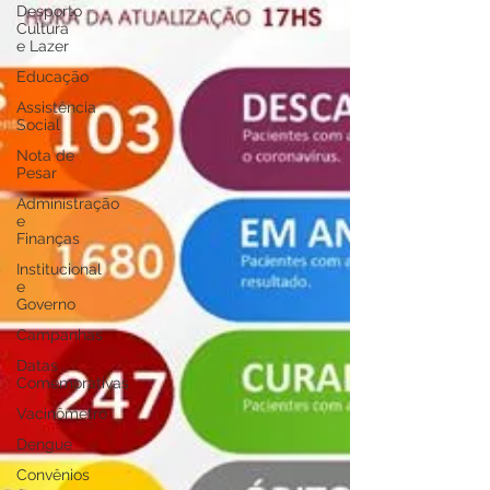
Desporto
Cultura
e Lazer
Educação
Assistência
Social
Nota de
Pesar
Administração
e
Finanças
Institucional
e
Governo
Campanhas
Datas
Comemorativas
Vacinômetro
Dengue
Convênios