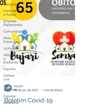
e
Parcerias
Comunicados
e Avisos
Emenda
Parlamentar
Comunidade
Nota
Pública
Licitações
Alagação
e
Enchente
Esporte
Defesa
civil
No
gabinete
Ascom
Esporte
30 de jun. de 2020
1 min de leitura
Audiência