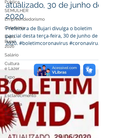
Boletim Covid-19
Pública
SEMULHER
atualizado, 30 de junho de
Empreendedorismo
2020
Cidadania
Expo
Prefeitura de Bujari divulga o boletim
Bujari
parcial desta terça-feira, 30 de junho de
2026
2020. #boletimcoronavirus #coronavirus
Salário
#covid19...
Cultura
e Lazer
Expo
XIV
Nota de
Esclarecimento
Memória
e
Cultura