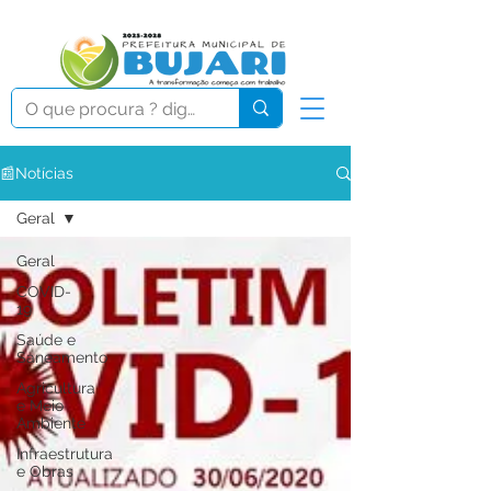
📰Notícias
Geral
Geral
COVID-
19
Saúde e
Saneamento
Agricultura
e Meio
Ambiente
Infraestrutura
e Obras