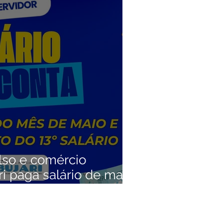
Convênios e Parcerias
s
Alagação e Enchente
Empreendedorismo
lso e comércio
ri paga salário de maio,
 aplica novo plano da
exta