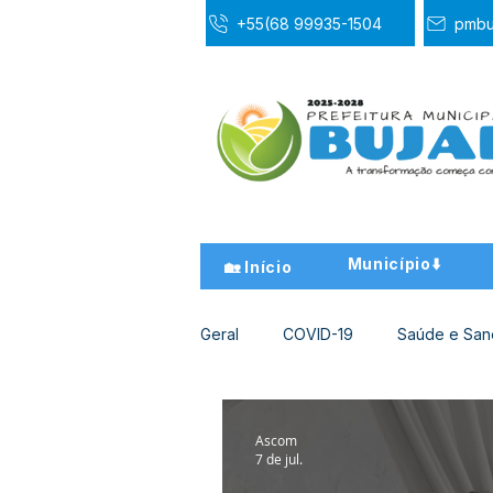
+55(68 99935-1504
pmbu
Município⬇️
🏡 Início
Geral
COVID-19
Saúde e Sa
Desporto Cultura e Lazer
Ed
Ascom
7 de jul.