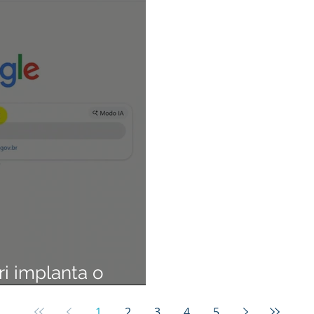
ri implanta o
acheque Online
1
2
3
4
5