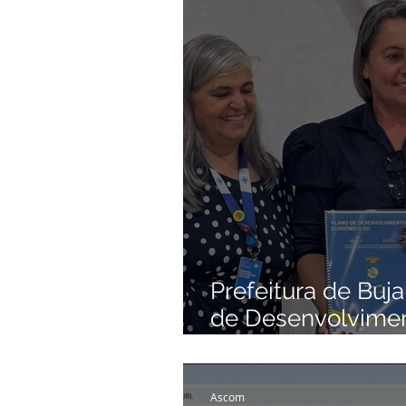
Institucional e Governo
Camp
Comunicados e Avisos
Emen
Esporte
Defesa civil
No
Cidadania
Expo Bujari 2026
Prefeitura de Buja
de Desenvolvime
apoio da comuni
Ascom