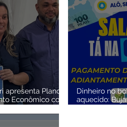
anhas
Datas Comemorativas
Vacinômetro
Dengue
da Parlamentar
Comunidade
Nota Pública
Licitaçõe
 gabinete
Esporte
Audiência Pública
SEMULHER
ri apresenta Plano
Dinheiro no bo
nto Econômico com
aquecido: Buja
dade
antecipa 13º e
Saúde nesta s