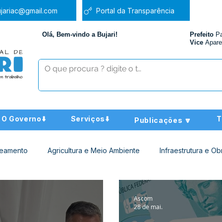
jariac@gmail.com
Portal da Transparência
Olá, Bem-vindo a Bujari!
Prefeito
P
Vice
Apare
O Governo⬇️
Serviços⬇️
T
Publicações 🔽
neamento
Agricultura e Meio Ambiente
Infraestrutura e Ob
ucação
Assistência Social
Nota de Pesar
Administra
Ascom
28 de mai.