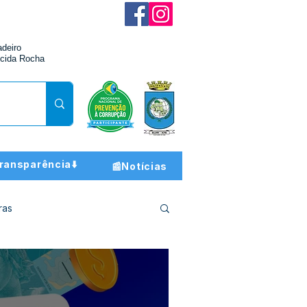
adeiro
cida Rocha
ransparência⬇️
📰Notícias
ras
ção e Finanças