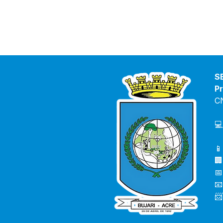
S
Pr
C
💻
📱
🏢
📅
📧
📨