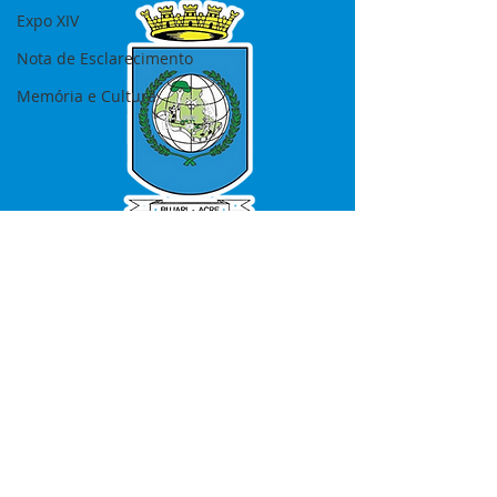
Expo XIV
Nota de Esclarecimento
Memória e Cultura
SERVIÇO DE ATENDIMENTO AO 
CIDADÃO (SIC) E OUVIDORIA
Prefeitura de Bujari - Estado do Acre
CNPJ 84.306.620/0001-43
💻Acesso online: 
SIC 
| 
Fale Conosco
 | 
Ouvidoria
|
Portal de Transparência
📱Fone: +55 (68) 99935-1504 
(Responsável 
Ana Paula Diniz
)
🏢 Rua: José Acrisio Alves de Melo e 