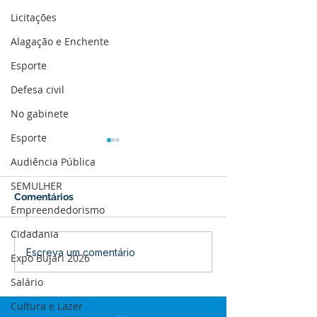
Licitações
Alagação e Enchente
Esporte
Defesa civil
No gabinete
Esporte
Audiência Pública
SEMULHER
Comentários
Empreendedorismo
Cidadania
12 de junho: Feliz Dia
04 de junho: Di
Escreva um comentário
Expo Bujari 2026
dos Namorados!
Corpus Christi
Salário
Cultura e Lazer