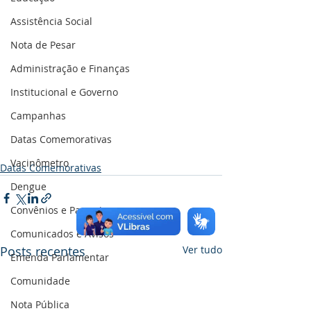
Assistência Social
Nota de Pesar
Administração e Finanças
Institucional e Governo
Campanhas
Datas Comemorativas
Vacinômetro
Datas Comemorativas
Dengue
Convênios e Parcerias
Comunicados e Avisos
Posts recentes
Ver tudo
Emenda Parlamentar
Comunidade
Nota Pública