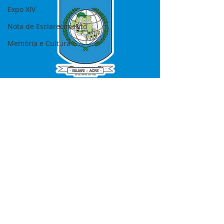
Expo XIV
Nota de Esclarecimento
Memória e Cultura
SERVIÇO DE ATENDIMENTO AO 
CIDADÃO (SIC) E OUVIDORIA
Prefeitura de Bujari - Estado do Acre
CNPJ 84.306.620/0001-43
💻Acesso online: 
SIC 
| 
Fale Conosco
 | 
Ouvidoria
|
Portal de Transparência
📱Fone: +55 (68) 99935-1504 
(Responsável 
Ana Paula Diniz
)
🏢 Rua: José Acrisio Alves de Melo e 
Silva, Cerâmica nº10, CEP: 69.926-072 
Bujari Acre.