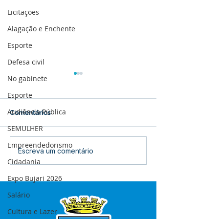
Licitações
Alagação e Enchente
Esporte
Defesa civil
No gabinete
Esporte
Audiência Pública
Comentários
SEMULHER
Empreendedorismo
12 de junho: Feliz Dia
04 de junho: Di
Escreva um comentário
dos Namorados!
Corpus Christi
Cidadania
Expo Bujari 2026
Salário
Cultura e Lazer