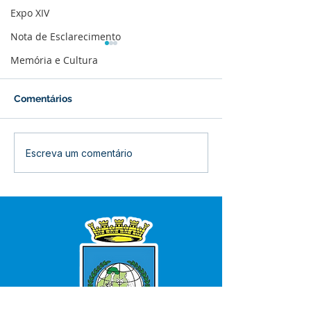
Expo XIV
Nota de Esclarecimento
Memória e Cultura
Comentários
Boletim de Covid-19
Boletim de Cov
Escreva um comentário
Atualizado em 25 de
Atualizado em 
março de 2024
janeiro de 2024