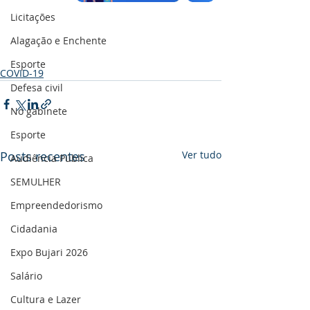
Licitações
Alagação e Enchente
Esporte
COVID-19
Defesa civil
No gabinete
Esporte
Posts recentes
Ver tudo
Audiência Pública
SEMULHER
Empreendedorismo
Cidadania
Expo Bujari 2026
Salário
Cultura e Lazer