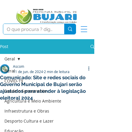
Post
Geral
Ascom
Geral
11 de jun. de 2024
2 min de leitura
Comunicado: Site e redes sociais do
COVID-19
Governo Municipal de Bujari serão
ajustados para atender à legislação
Saúde e Saneamento
eleitoral 2024
Agricultura e Meio Ambiente
Infraestrutura e Obras
Desporto Cultura e Lazer
Educação