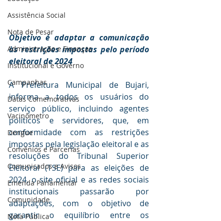
Assistência Social
Nota de Pesar
Objetivo é adaptar a comunicação 
Administração e Finanças
às restrições impostas pelo período 
eleitoral de 2024
Institucional e Governo
Campanhas
A Prefeitura Municipal de Bujari, 
informa a todos os usuários do 
Datas Comemorativas
serviço público, incluindo agentes 
Vacinômetro
políticos e servidores, que, em 
conformidade com as restrições 
Dengue
impostas pela legislação eleitoral e as 
Convênios e Parcerias
resoluções do Tribunal Superior 
Comunicados e Avisos
Eleitoral (TSE) para as eleições de 
2024, o site oficial e as redes sociais 
Emenda Parlamentar
institucionais passarão por 
Comunidade
adaptações, com o objetivo de 
garantir o equilíbrio entre os 
Nota Pública