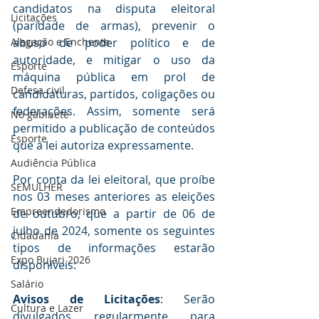
candidatos na disputa eleitoral 
Licitações
(paridade de armas), prevenir o 
Alagação e Enchente
abuso de poder político e de 
autoridade, e mitigar o uso da 
Esporte
máquina pública em prol de 
Defesa civil
candidaturas, partidos, coligações ou 
federações. Assim, somente será 
No gabinete
permitido a publicação de conteúdos 
Esporte
que a lei autoriza expressamente.
Audiência Pública
Por conta da lei eleitoral, que proíbe 
SEMULHER
nos 03 meses anteriores as eleições 
Empreendedorismo
de outubro, que a partir de 06 de 
julho de 2024, somente os seguintes 
Cidadania
tipos de informações estarão 
Expo Bujari 2026
disponíveis:
Salário
Avisos de Licitações
: Serão 
Cultura e Lazer
divulgados regularmente para 