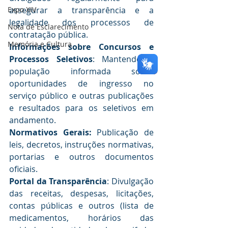
Expo XIV
assegurar a transparência e a 
legalidade dos processos de 
Nota de Esclarecimento
contratação pública.
Memória e Cultura
Informações sobre Concursos e 
Processos Seletivos
: Mantendo a 
população informada sobre 
oportunidades de ingresso no 
serviço público e outras publicações 
e resultados para os seletivos em 
andamento.
Normativos Gerais: 
Publicação de 
leis, decretos, instruções normativas, 
portarias e outros documentos 
oficiais.
Portal da Transparência
: Divulgação 
das receitas, despesas, licitações, 
contas públicas e outros (lista de 
medicamentos, horários das 