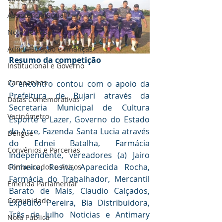
Assistência Social
Nota de Pesar
Administração e Finanças
Resumo da competição
Institucional e Governo
Campanhas
O encontro contou com o apoio da 
Prefeitura de Bujari através da 
Datas Comemorativas
Secretaria Municipal de Cultura 
Vacinômetro
Esporte e Lazer, Governo do Estado 
do Acre, Fazenda Santa Lucia através 
Dengue
do Ednei Batalha, Farmácia 
Convênios e Parcerias
Independente, vereadores (a) Jairo 
Pinheiro, Rosita, Aparecida Rocha, 
Comunicados e Avisos
Farmácia do Trabalhador, Mercantil 
Emenda Parlamentar
Barato de Mais, Claudio Calçados, 
Comunidade
Expedito Pereira, Bia Distribuidora, 
Três de Julho Noticias e Antimary 
Nota Pública