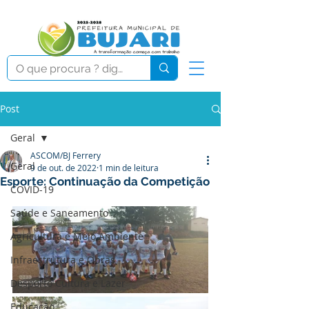
Post
Geral
ASCOM/BJ Ferrery
Geral
9 de out. de 2022
1 min de leitura
Esporte: Continuação da Competição
COVID-19
Saúde e Saneamento
Agricultura e Meio Ambiente
Infraestrutura e Obras
Desporto Cultura e Lazer
Educação