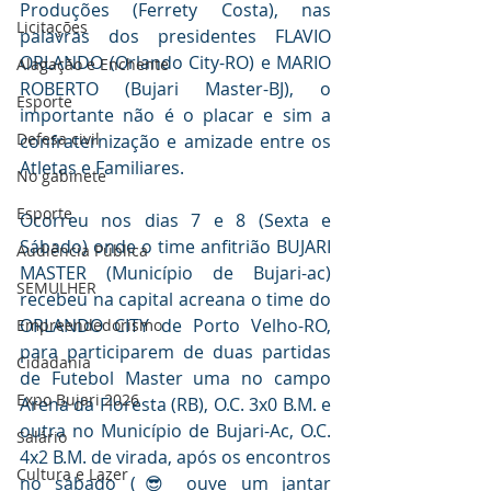
Produções (Ferrety Costa), nas 
Licitações
palavras dos presidentes FLAVIO 
ORLANDO (Orlando City-RO) e MARIO 
Alagação e Enchente
ROBERTO (Bujari Master-BJ), o 
Esporte
importante não é o placar e sim a 
Defesa civil
confraternização e amizade entre os 
Atletas e Familiares.
No gabinete
Esporte
Ocorreu nos dias 7 e 8 (Sexta e 
Sábado) onde o time anfitrião BUJARI 
Audiência Pública
MASTER (Município de Bujari-ac) 
SEMULHER
recebeu na capital acreana o time do 
ORLANDO CITY de Porto Velho-RO, 
Empreendedorismo
para participarem de duas partidas 
Cidadania
de Futebol Master uma no campo 
Expo Bujari 2026
Arena da Floresta (RB), O.C. 3x0 B.M. e 
outra no Município de Bujari-Ac, O.C. 
Salário
4x2 B.M. de virada, após os encontros 
Cultura e Lazer
no sábado (😎 ouve um jantar 