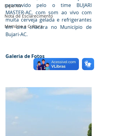
promovido pelo o time BUJARI 
Expo XIV
MASTER-AC, com som ao vivo com 
Nota de Esclarecimento
muita cerveja gelada e refrigerantes 
Memória e Cultura
em uma chácara no Município de 
Bujari-AC.   
Galeria de Fotos