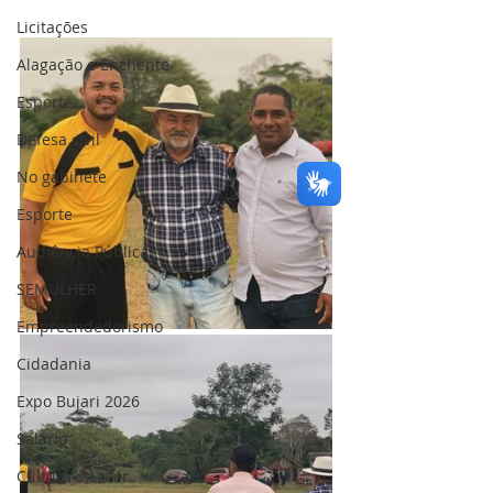
Licitações
Alagação e Enchente
Esporte
Defesa civil
No gabinete
Esporte
Audiência Pública
SEMULHER
Empreendedorismo
Cidadania
Expo Bujari 2026
Salário
Cultura e Lazer