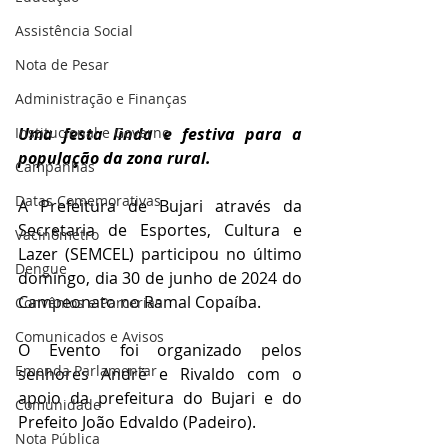
Assistência Social
Nota de Pesar
Administração e Finanças
Institucional e Governo
Uma festa linda e festiva para a 
população da zona rural. 
Campanhas
Datas Comemorativas
A Prefeitura de Bujari através da 
Secretaria de Esportes, Cultura e 
Vacinômetro
Lazer (SEMCEL) participou no último 
Dengue
domingo, dia 30 de junho de 2024 do 
Campeonato no Ramal Copaíba.
Convênios e Parcerias
Comunicados e Avisos
O Evento foi organizado pelos 
Emenda Parlamentar
senhores André e Rivaldo com o 
apoio da prefeitura do Bujari e do 
Comunidade
Prefeito João Edvaldo (Padeiro). 
Nota Pública