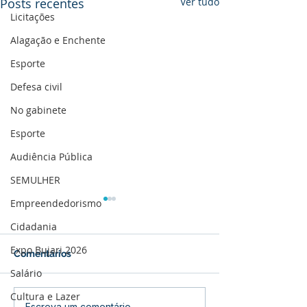
Posts recentes
Ver tudo
Licitações
Alagação e Enchente
Esporte
Defesa civil
No gabinete
Esporte
Audiência Pública
SEMULHER
Empreendedorismo
Cidadania
Expo Bujari 2026
Comentários
Salário
Cultura e Lazer
Escreva um comentário