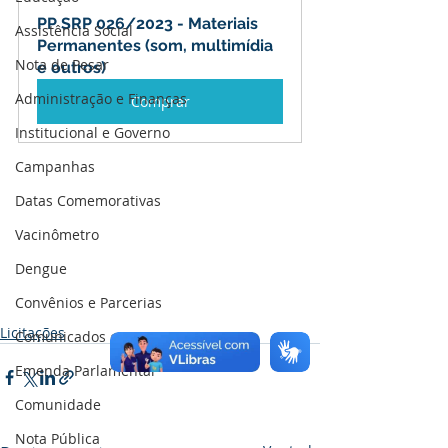
PP SRP 026/2023 - Materiais 
Assistência Social
Permanentes (som, multimídia 
Nota de Pesar
e outros)
Administração e Finanças
Comprar
Institucional e Governo
Campanhas
Datas Comemorativas
Vacinômetro
Dengue
Convênios e Parcerias
Licitações
Comunicados e Avisos
Emenda Parlamentar
Comunidade
Nota Pública