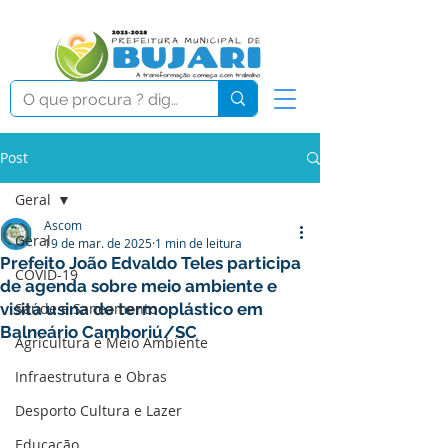
Post
Geral
Ascom
Geral
19 de mar. de 2025
1 min de leitura
Prefeito João Edvaldo Teles participa
COVID-19
de agenda sobre meio ambiente e
visita usina de termoplástico em
Saúde e Saneamento
Balneário Camboriú/SC
Agricultura e Meio Ambiente
Infraestrutura e Obras
Desporto Cultura e Lazer
Educação