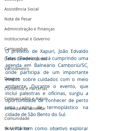
Assistência Social
Nota de Pesar
Administração e Finanças
Institucional e Governo
Campanhas
O prefeito de Xapuri, João Edvaldo 
Teles (Padeiro), está cumprindo uma 
Datas Comemorativas
agenda em Balneário Camboriú/SC, 
Vacinômetro
onde participa de um importante 
Dengue
evento sobre cuidados com o meio 
ambiente. Durante o evento, que 
Convênios e Parcerias
inclui palestras e oficinas, surgiu a 
Comunicados e Avisos
oportunidade de conhecer de perto 
uma usina de termoplástico na 
Emenda Parlamentar
cidade de São Bento do Sul.
Comunidade
A visita tem como objetivo explorar 
Nota Pública