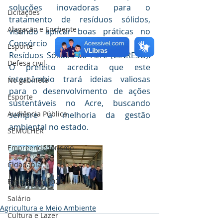
soluções inovadoras para o 
Licitações
tratamento de resíduos sólidos, 
Alagação e Enchente
visando aplicar boas práticas no 
Consórcio Intermunicipal de 
Esporte
Resíduos Sólidos do Acre (CINRESO). 
Defesa civil
O prefeito acredita que este 
intercâmbio trará ideias valiosas 
No gabinete
para o desenvolvimento de ações 
Esporte
sustentáveis no Acre, buscando 
Audiência Pública
sempre a melhoria da gestão 
ambiental no estado.
SEMULHER
Empreendedorismo
Cidadania
Expo Bujari 2026
Salário
Agricultura e Meio Ambiente
Cultura e Lazer