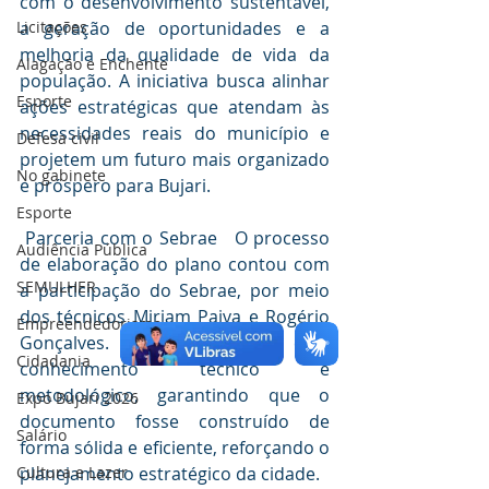
com o desenvolvimento sustentável, 
Licitações
a geração de oportunidades e a 
melhoria da qualidade de vida da 
Alagação e Enchente
população. A iniciativa busca alinhar 
Esporte
ações estratégicas que atendam às 
necessidades reais do município e 
Defesa civil
projetem um futuro mais organizado 
No gabinete
e próspero para Bujari.
Esporte
 Parceria com o Sebrae   O processo 
Audiência Pública
de elaboração do plano contou com 
SEMULHER
a participação do Sebrae, por meio 
dos técnicos Miriam Paiva e Rogério 
Empreendedorismo
Gonçalves. Eles contribuíram com 
Cidadania
conhecimento técnico e 
metodológico, garantindo que o 
Expo Bujari 2026
documento fosse construído de 
Salário
forma sólida e eficiente, reforçando o 
Cultura e Lazer
planejamento estratégico da cidade.