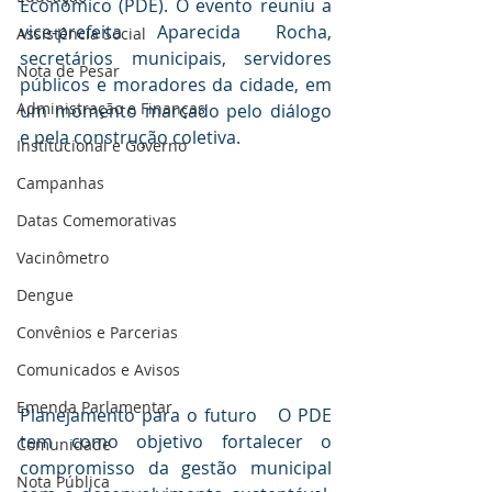
Econômico (PDE). O evento reuniu a 
vice-prefeita Aparecida Rocha, 
Assistência Social
secretários municipais, servidores 
Nota de Pesar
públicos e moradores da cidade, em 
Administração e Finanças
um momento marcado pelo diálogo 
e pela construção coletiva.
Institucional e Governo
Campanhas
Datas Comemorativas
Vacinômetro
Dengue
Convênios e Parcerias
Comunicados e Avisos
Emenda Parlamentar
Planejamento para o futuro   O PDE 
tem como objetivo fortalecer o 
Comunidade
compromisso da gestão municipal 
Nota Pública