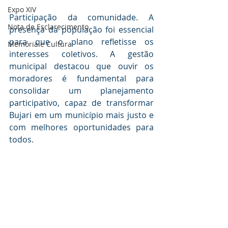
Expo XIV
Participação da comunidade. A 
Nota de Esclarecimento
presença da população foi essencial 
para que o plano refletisse os 
Memória e Cultura
interesses coletivos. A gestão 
municipal destacou que ouvir os 
moradores é fundamental para 
consolidar um planejamento 
participativo, capaz de transformar 
Bujari em um município mais justo e 
com melhores oportunidades para 
todos.