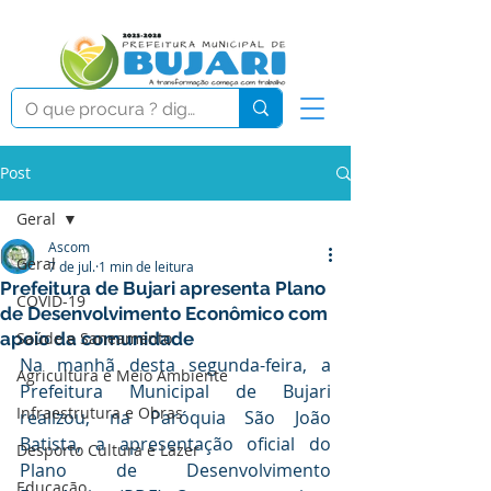
Post
Geral
Ascom
Geral
7 de jul.
1 min de leitura
Prefeitura de Bujari apresenta Plano
COVID-19
de Desenvolvimento Econômico com
apoio da comunidade
Saúde e Saneamento
Na manhã desta segunda-feira, a 
Agricultura e Meio Ambiente
Prefeitura Municipal de Bujari 
Infraestrutura e Obras
realizou, na Paróquia São João 
Batista, a apresentação oficial do 
Desporto Cultura e Lazer
Plano de Desenvolvimento 
Educação