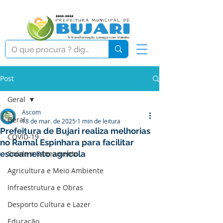
Post
Geral
Ascom
Geral
18 de mar. de 2025
1 min de leitura
Prefeitura de Bujari realiza melhorias
COVID-19
no Ramal Espinhara para facilitar
escoamento agrícola
Saúde e Saneamento
Agricultura e Meio Ambiente
Infraestrutura e Obras
Desporto Cultura e Lazer
Educação