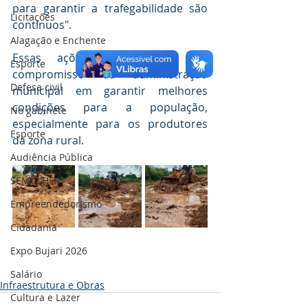
para garantir a trafegabilidade são 
Licitações
contínuos".
Alagação e Enchente
Essas ações fazem parte do 
Esporte
compromisso da administração 
Defesa civil
municipal em garantir melhores 
condições para a população, 
No gabinete
especialmente para os produtores 
Esporte
da zona rural.
Audiência Pública
SEMULHER
Empreendedorismo
Cidadania
Expo Bujari 2026
Salário
Infraestrutura e Obras
Cultura e Lazer