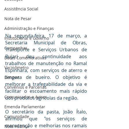
Assistência Social
Nota de Pesar
Administração e Finanças
Na segunda-feira, 17 de março, a 
Institucional e Governo
Secretaria Municipal de Obras, 
Campanhas
Transporte e Serviços Urbanos de 
Bujari deu continuidade aos 
Datas Comemorativas
trabalhos de manutenção no Ramal 
Vacinômetro
Espinhara, com serviços de aterro e 
limpeza de bueiro. O objetivo é 
Dengue
melhorar a trafegabilidade da via e 
Convênios e Parcerias
facilitar o escoamento mais rápido 
Comunicados e Avisos
dos produtos agrícolas da região.
Emenda Parlamentar
O secretário da pasta, João Ítalo, 
Comunidade
afirmou que "os serviços de 
manutenção e melhorias nos ramais 
Nota Pública