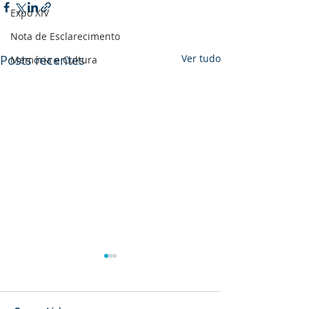
Expo XIV
Nota de Esclarecimento
Posts recentes
Ver tudo
Memória e Cultura