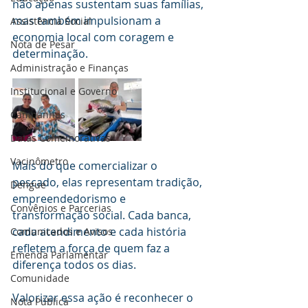
não apenas sustentam suas famílias, 
mas também impulsionam a 
Assistência Social
economia local com coragem e 
Nota de Pesar
determinação.
Administração e Finanças
Institucional e Governo
Campanhas
Datas Comemorativas
Vacinômetro
Mais do que comercializar o 
pescado, elas representam tradição, 
Dengue
empreendedorismo e 
Convênios e Parcerias
transformação social. Cada banca, 
cada atendimento e cada história 
Comunicados e Avisos
refletem a força de quem faz a 
Emenda Parlamentar
diferença todos os dias.
Comunidade
Valorizar essa ação é reconhecer o 
Nota Pública