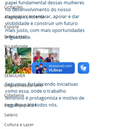
papel fundamental dessas mulheres 
Licitações
no desenvolvimento do nosso 
município. Incentivar, apoiar e dar 
Alagação e Enchente
visibilidade é construir um futuro 
Esporte
mais justo, com mais oportunidades 
Defesa civil
e igualdade.
No gabinete
Esporte
Audiência Pública
SEMULHER
Seguimos fortalecendo iniciativas 
Empreendedorismo
como essa, onde o trabalho 
Cidadania
feminino é protagonista e motivo de 
orgulho para todos nós.
Expo Bujari 2026
Salário
Cultura e Lazer