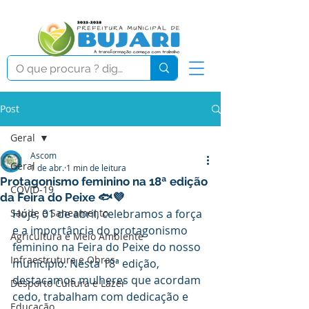
Post
Geral
Ascom
Geral
1 de abr.
1 min de leitura
Protagonismo feminino na 18ª edição
COVID-19
da Feira do Peixe 🐟💜
Saúde e Saneamento
Hoje, 01 de abril, celebramos a força 
e a importância do protagonismo 
Agricultura e Meio Ambiente
feminino na Feira do Peixe do nosso 
Infraestrutura e Obras
município. Nesta 18ª edição, 
destacamos mulheres que acordam 
Desporto Cultura e Lazer
cedo, trabalham com dedicação e 
Educação