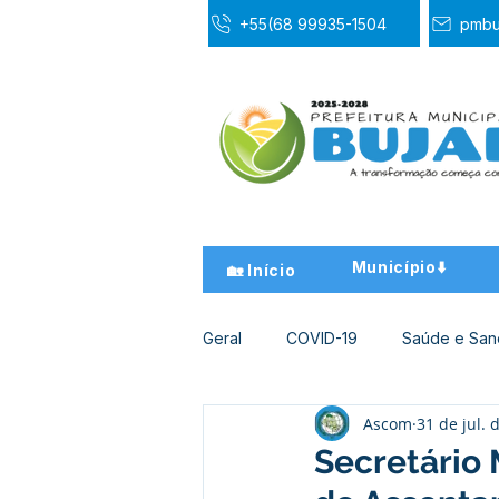
+55(68 99935-1504
pmbu
Município⬇️
🏡 Início
Geral
COVID-19
Saúde e Sa
Ascom
31 de jul. 
Desporto Cultura e Lazer
Ed
Secretário 