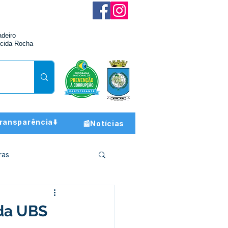
adeiro
cida Rocha
ransparência⬇️
📰Notícias
ras
ção e Finanças
 da UBS