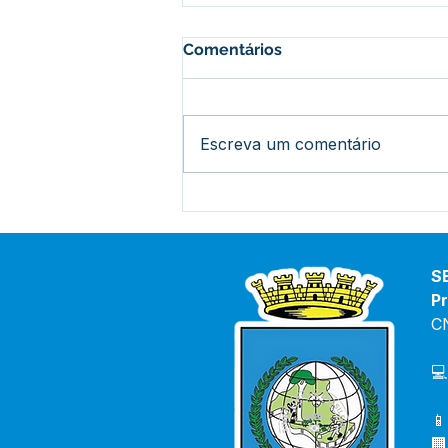
Comentários
Escreva um comentário
Prefeito acompanha início
das obras no Ramal Abib
Cury: mais segurança e
apoio aos produtores rurais
S
Pr
C
💻
📱
🏢