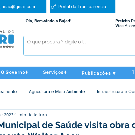
jariac@gmail.com
Portal da Transparência
Olá, Bem-vindo a Bujari!
Prefeito
P
Vice
Apare
O Governo⬇️
Serviços⬇️
T
Publicações 🔽
neamento
Agricultura e Meio Ambiente
Infraestrutura e Ob
de 2023
1 min de leitura
ucação
Assistência Social
Nota de Pesar
Administra
Municipal de Saúde visita obra