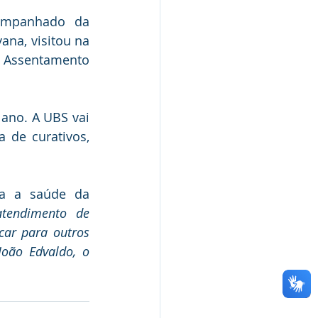
ompanhado da 
na, visitou na 
o Assentamento 
ano. A UBS vai 
 de curativos, 
a a saúde da 
tendimento de 
ar para outros 
ão Edvaldo, o  