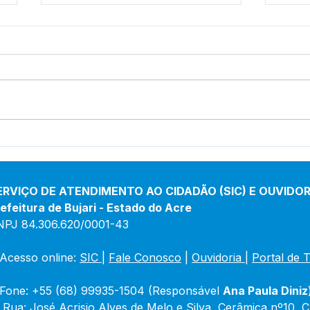
Prefeitura inicia
Pref
revitalização da Praça
inau
Adalberto Mendes Pereira
de 
Porf
ERVIÇO DE ATENDIMENTO AO CIDADÃO (SIC) E OUVIDOR
efeitura de Bujari - Estado do Acre
NPJ 84.306.620/0001-43
Acesso online: 
SIC 
| 
Fale Conosco
 | 
Ouvidoria
|
Portal de 
Fone: +55 (68) 99935-1504 (Responsável 
Ana Paula Diniz
 Rua: José Acrisio Alves de Melo e Silva, Cerâmica nº10, 