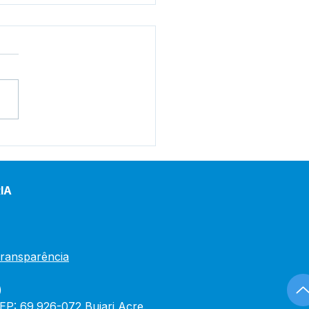
eitura de Bujari
gura reforma do Centro
Saúde Raimunda
írio nesta quinta-feira
IA
Transparência
)
CEP: 69.926-072 Bujari Acre.