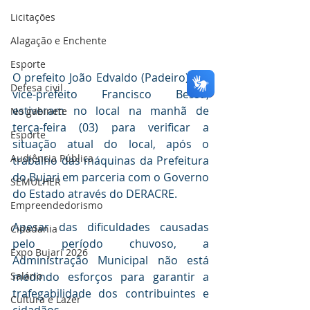
Licitações
Alagação e Enchente
Esporte
O prefeito João Edvaldo (Padeiro) e o 
Defesa civil
vice-prefeito Francisco Bessa, 
estiveram no local na manhã de 
No gabinete
terça-feira (03) para verificar a 
Esporte
situação atual do local, após o 
Audiência Pública
trabalho das máquinas da Prefeitura 
do Bujari em parceria com o Governo 
SEMULHER
do Estado através do DERACRE.
Empreendedorismo
Apesar das dificuldades causadas 
Cidadania
pelo período chuvoso, a 
Expo Bujari 2026
Administração Municipal não está 
Salário
medindo esforços para garantir a 
trafegabilidade dos contribuintes e 
Cultura e Lazer