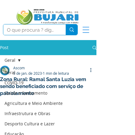
Post
Geral
Ascom
Geral
3 de jan. de 2023
1 min de leitura
Zona Rural: Ramal Santa Luzia vem
COVID-19
sendo beneficiado com serviço de
patrolamento
Saúde e Saneamento
Agricultura e Meio Ambiente
Infraestrutura e Obras
Desporto Cultura e Lazer
Educação