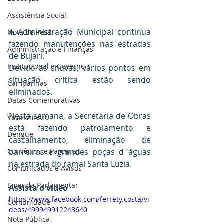
Assistência Social
A Administração Municipal continua 
Nota de Pesar
fazendo manutenções nas estradas 
Administração e Finanças
de Bujari.
Institucional e Governo
Devido as chuvas, vários pontos em 
situação crítica estão sendo 
Campanhas
eliminados.
Datas Comemorativas
Nesta semana, a Secretaria de Obras 
Vacinômetro
está fazendo patrolamento e 
Dengue
cascalhamento, eliminação de 
Convênios e Parcerias
barreiros e grandes poças d`águas 
na estrada do ramal Santa Luzia.
Comunicados e Avisos
Emenda Parlamentar
Assista o vídeo 
https://www.facebook.com/ferrety.costa/vi
Comunidade
deos/499949912243640
Nota Pública