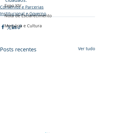
cidadãos.
Expo XIV
Convênios e Parcerias
Institucional e Governo
Nota de Esclarecimento
Memória e Cultura
Posts recentes
Ver tudo