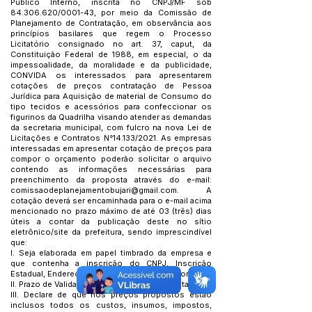
Público Interno, inscrita no CNPJ/MF sob
84.306.620
/0001-43, por meio da Comissão de
Planejamento de Contratação, em observância aos
princípios basilares que regem o Processo
Licitatório consignado no art. 37, caput, da
Constituição Federal de 1988, em especial, o da
impessoalidade, da moralidade e da publicidade,
CONVIDA os interessados para apresentarem
cotações de preços contratação de Pessoa
Jurídica para Aquisição de material de Consumo do
tipo tecidos e acessórios para confeccionar os
figurinos da Quadrilha visando atender as demandas
da secretaria municipal, com fulcro na nova Lei de
Licitações e Contratos N°14.133/2021. As empresas
interessadas em apresentar cotação de preços para
compor o orçamento poderão solicitar o arquivo
contendo as informações necessárias para
preenchimento da proposta através do e-mail:
comissaodeplanejamentobujari@gmail.com
. A
cotação deverá ser encaminhada para o e-mail acima
mencionado no prazo máximo de até 03 (três) dias
úteis a contar da publicação deste no sítio
eletrônico/site da prefeitura, sendo imprescindível
que:
I. Seja elaborada em papel timbrado da empresa e
que contenha a inscrição do CNPJ, Inscrição
Estadual, Endereço, E-mail e Telefone para contato;
II. Prazo de Validade não inferior a 90 (noventa) dias;
III. Declare de que nos preços propostos estão
inclusos todos os custos, insumos, impostos,