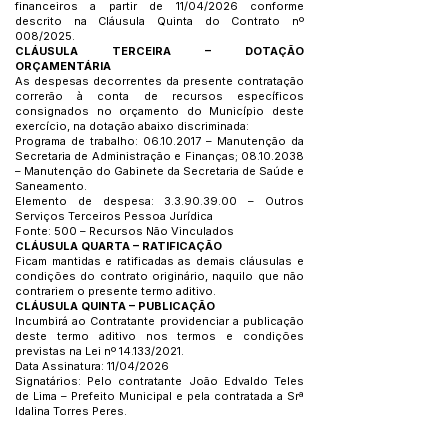
financeiros a partir de 11/04/2026 conforme
descrito na Cláusula Quinta do Contrato nº
008/2025.
CLÁUSULA TERCEIRA – DOTAÇÃO
ORÇAMENTÁRIA
As despesas decorrentes da presente contratação
correrão à conta de recursos específicos
consignados no orçamento do Município deste
exercício, na dotação abaixo discriminada:
Programa de trabalho:
06.10.2017
– Manutenção da
Secretaria de Administração e Finanças;
08.10.2038
– Manutenção do Gabinete da Secretaria de Saúde e
Saneamento.
Elemento de despesa:
3.3.90.39.00
– Outros
Serviços Terceiros Pessoa Jurídica
Fonte: 500 – Recursos Não Vinculados
CLÁUSULA QUARTA – RATIFICAÇÃO
Ficam mantidas e ratificadas as demais cláusulas e
condições do contrato originário, naquilo que não
contrariem o presente termo aditivo.
CLÁUSULA QUINTA – PUBLICAÇÃO
Incumbirá ao Contratante providenciar a publicação
deste termo aditivo nos termos e condições
previstas na Lei nº 14.133/2021.
Data Assinatura: 11/04/2026
Signatários: Pelo contratante João Edvaldo Teles
de Lima – Prefeito Municipal e pela contratada a Srª
Idalina Torres Peres.