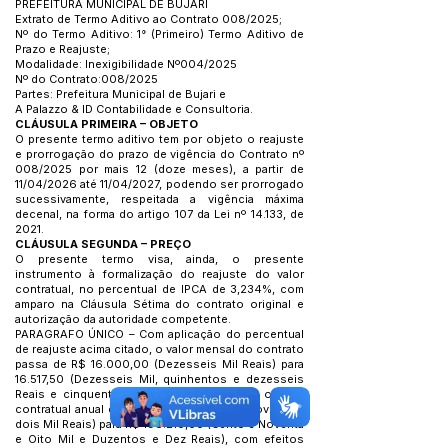
PREFEITURA MUNICIPAL DE BUJARI
Extrato de Termo Aditivo ao Contrato 008/2025;
Nº do Termo Aditivo: 1° (Primeiro) Termo Aditivo de
Prazo e Reajuste;
Modalidade: Inexigibilidade Nº004/2025
Nº do Contrato:008/2025
Partes: Prefeitura Municipal de Bujari e
A Palazzo & ID Contabilidade e Consultoria.
CLÁUSULA PRIMEIRA – OBJETO
O presente termo aditivo tem por objeto o reajuste
e prorrogação do prazo de vigência do Contrato nº
008/2025 por mais 12 (doze meses), a partir de
11/04/2026 até 11/04/2027, podendo ser prorrogado
sucessivamente, respeitada a vigência máxima
decenal, na forma do artigo 107 da Lei nº 14.133, de
2021.
CLÁUSULA SEGUNDA – PREÇO
O presente termo visa, ainda, o presente
instrumento à formalização do reajuste do valor
contratual, no percentual de IPCA de 3,234%, com
amparo na Cláusula Sétima do contrato original e
autorização da autoridade competente.
PARAGRAFO ÚNICO – Com aplicação do percentual
de reajuste acima citado, o valor mensal do contrato
passa de R$ 16.000,00 (Dezesseis Mil Reais) para
16.517,50 (Dezesseis Mil, quinhentos e dezesseis
Reais e cinquenta centavos), alterando-se o valor
contratual anual de 192.000,00 (Cento e Noventa e
dois Mil Reais) para R$ 198.210,00 (Cento e Noventa
e Oito Mil e Duzentos e Dez Reais), com efeitos