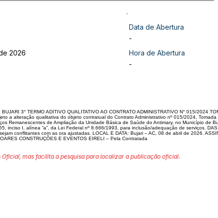
Data de Abertura
-
 de 2026
Hora de Abertura
-
BUJARI 3° TERMO ADITIVO QUALITATIVO AO CONTRATO ADMINISTRATIVO N° 015/2024 TOM
o a alteração qualitativa do objeto contratual do Contrato Administrativo nº 015/2024, Tomad
os Remanescentes de Ampliação da Unidade Básica de Saúde do Antimary, no Município de Buj
5, inciso I, alínea “a”, da Lei Federal nº 8.666/1993, para inclusão/adequação de serviços
 sejam conflitantes com as ora ajustadas. LOCAL E DATA: Bujari – AC, 08 de abril de 2026. ASS
 – SOARES CONSTRUÇÕES E EVENTOS EIRELI – Pela Contratada
 Oficial, mas facilita a pesquisa para localizar a publicação oficial.