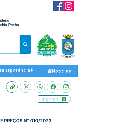
adeiro
cida Rocha
ransparência⬇️
📰Notícias
Imprimir
E PREÇOS N° 010/2023