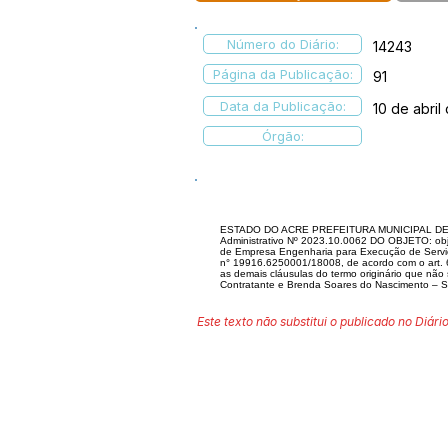
Número do Diário:
14243
Página da Publicação:
91
Data da Publicação:
10 de abril
Órgão:
ESTADO DO ACRE PREFEITURA MUNICIPAL DE 
Administrativo Nº 2023.10.0062 DO OBJETO: objet
de Empresa Engenharia para Execução de Serviç
n° 19916.6250001/18008, de acordo com o art. 6
as demais cláusulas do termo originário que não
Contratante e Brenda Soares do Nascimento
Este texto não substitui o publicado no Diário