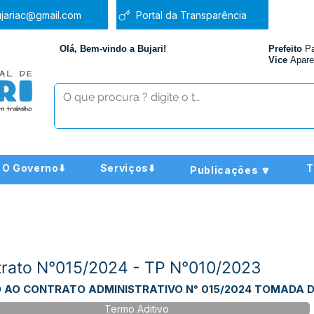
jariac@gmail.com
Portal da Transparência
Olá, Bem-vindo a Bujari!
Prefeito
P
Vice
Apare
O Governo⬇️
Serviços⬇️
T
Publicações 🔽
ntrato N°015/2024 - TP N°010/2023
O AO CONTRATO ADMINISTRATIVO N° 015/2024 TOMADA D
Termo Aditivo