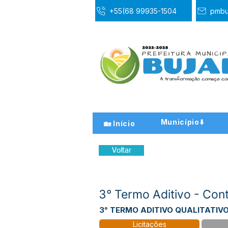
+55(68 99935-1504
pmbu
Município⬇️
🏡 Início
Voltar
3° Termo Aditivo - Co
3° TERMO ADITIVO QUALITATIV
Licitações