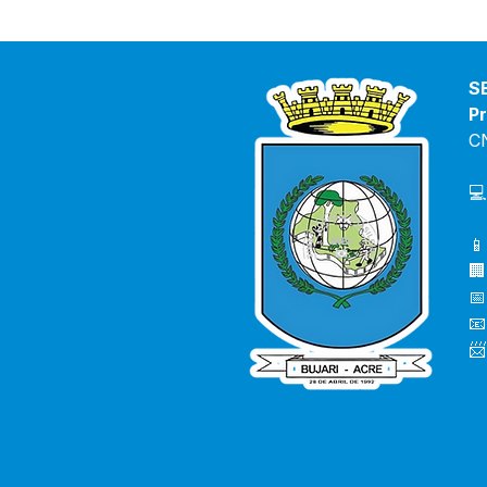
S
Pr
C
💻
📱
🏢
📅
📧
📨