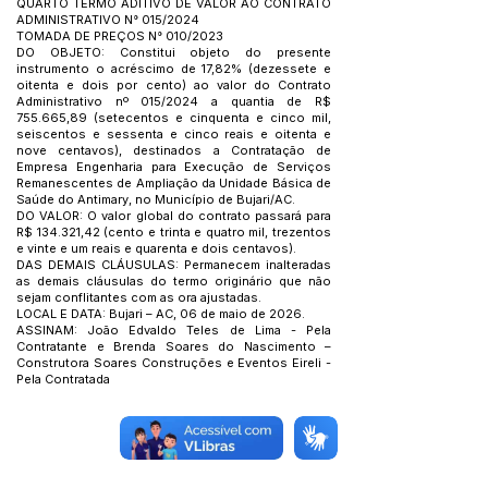
QUARTO TERMO ADITIVO DE VALOR AO CONTRATO
ADMINISTRATIVO N° 015/2024
TOMADA DE PREÇOS N° 010/2023
DO OBJETO: Constitui objeto do presente
instrumento o acréscimo de 17,82% (dezessete e
oitenta e dois por cento) ao valor do Contrato
Administrativo nº 015/2024 a quantia de R$
755.665,89 (setecentos e cinquenta e cinco mil,
seiscentos e sessenta e cinco reais e oitenta e
nove centavos), destinados a Contratação de
Empresa Engenharia para Execução de Serviços
Remanescentes de Ampliação da Unidade Básica de
Saúde do Antimary, no Município de Bujari/AC.
DO VALOR: O valor global do contrato passará para
R$ 134.321,42 (cento e trinta e quatro mil, trezentos
e vinte e um reais e quarenta e dois centavos).
DAS DEMAIS CLÁUSULAS: Permanecem inalteradas
as demais cláusulas do termo originário que não
sejam conflitantes com as ora ajustadas.
LOCAL E DATA: Bujari – AC, 06 de maio de 2026.
ASSINAM: João Edvaldo Teles de Lima - Pela
Contratante e Brenda Soares do Nascimento –
Construtora Soares Construções e Eventos Eireli -
Pela Contratada