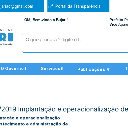
jariac@gmail.com
Portal da Transparência
Olá, Bem-vindo a Bujari!
Prefeito
P
Vice
Apare
O Governo⬇️
Serviços⬇️
T
Publicações 🔽
2019 Implantação e operacionalização de
ntação e operacionalização
astecimento e administração de