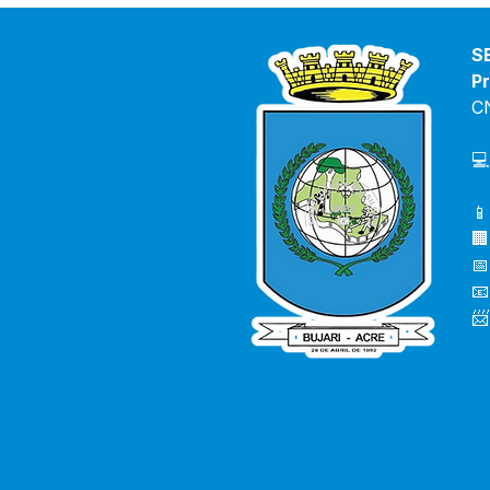
S
Pr
C
💻
📱
🏢
📅
📧
📨