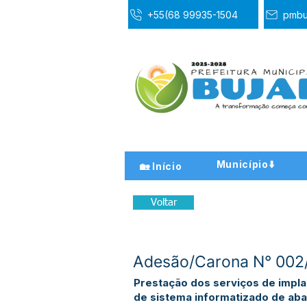
+55(68 99935-1504
pmbu
Município⬇️
🏡 Início
Voltar
Adesão/Carona N° 002/
Prestação dos serviços de impla
de sistema informatizado de ab