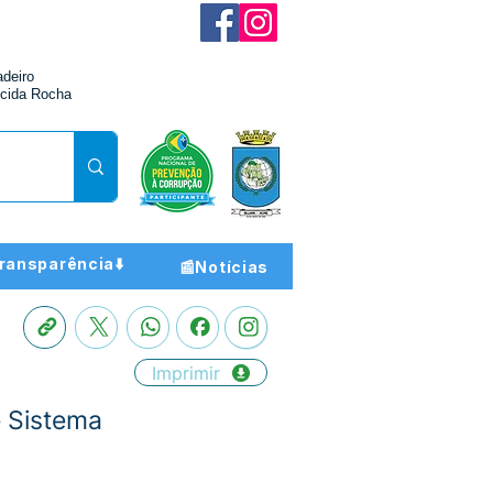
adeiro
cida Rocha
ransparência⬇️
📰Notícias
Imprimir
 Sistema