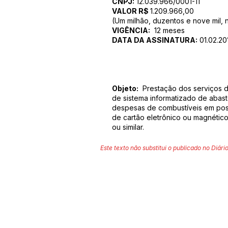
CNPJ:
12.039.966/0001-11
VALOR R$
1.209.966,00
(Um milhão, duzentos e nove mil, 
VIGÊNCIA:
12 meses
DATA DA ASSINATURA:
01.02.20
Objeto:
Prestação dos serviços d
de sistema informatizado de abas
despesas de combustíveis em pos
de cartão eletrônico ou magnético
ou similar.
Este texto não substitui o publicado no Diário