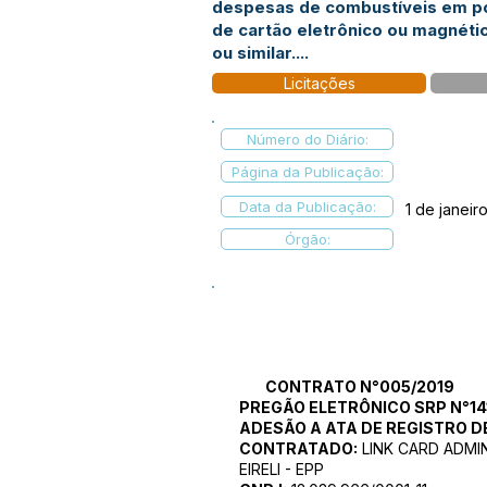
despesas de combustíveis em p
de cartão eletrônico ou magnéti
ou similar....
Licitações
Número do Diário:
Página da Publicação:
Data da Publicação:
1 de janeir
Órgão:
CONTRATO N°005/2019
PREGÃO ELETRÔNICO SRP N°14
ADESÃO A ATA DE REGISTRO D
CONTRATADO:
LINK CARD ADMI
EIRELI - EPP