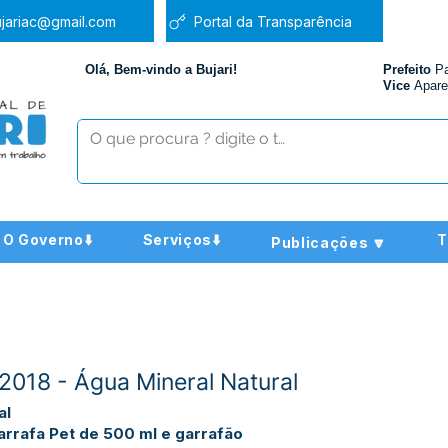
jariac@gmail.com
Portal da Transparência
Olá, Bem-vindo a Bujari!
Prefeito
P
Vice
Apare
O Governo⬇️
Serviços⬇️
T
Publicações 🔽
018 - Água Mineral Natural
al
arrafa Pet de 500 ml e garrafão