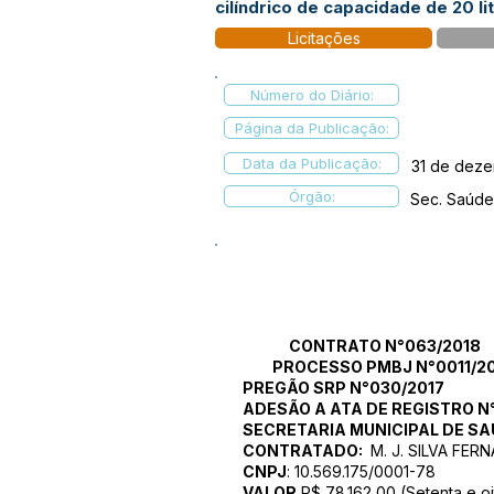
cilíndrico de capacidade de 20 litr
Licitações
Número do Diário:
Página da Publicação:
Data da Publicação:
31 de deze
Órgão:
Sec. Saúde
CONTRATO N°063/2018
PROCESSO PMBJ N°0011/20
PREGÃO SRP N°030/2017
ADESÃO A ATA DE REGISTRO N
SECRETARIA MUNICIPAL DE SA
CONTRATADO:
M. J. SILVA FER
CNPJ
: 10.569.175/0001-78
VALOR
R$ 78.162,00 (Setenta e oit