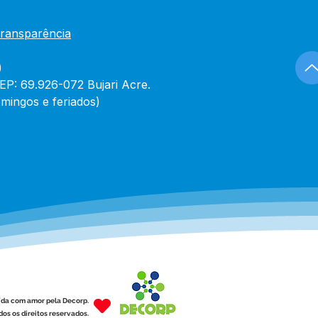
Transparência
)
CEP: 69.926-072 Bujari Acre.
mingos e feriados)
ída com amor pela Decorp.
os os direitos reservados.