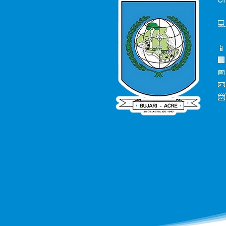
💻
📱
🏢
📅
📧
📨