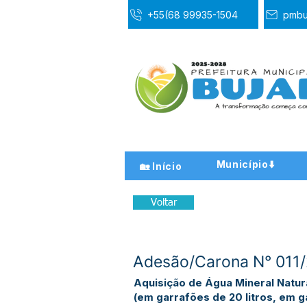
+55(68 99935-1504
pmbu
Município⬇️
🏡 Início
Voltar
Adesão/Carona N° 011/2
Aquisição de Água Mineral Natur
(em garrafões de 20 litros, em g