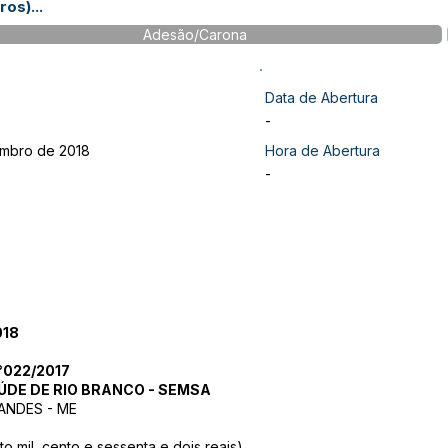
os)...
Adesão/Carona
Data de Abertura
-
mbro de 2018
Hora de Abertura
-
18
°022/2017
ÚDE DE RIO BRANCO - SEMSA
NANDES - ME
o mil, cento e sessenta e dois reais)