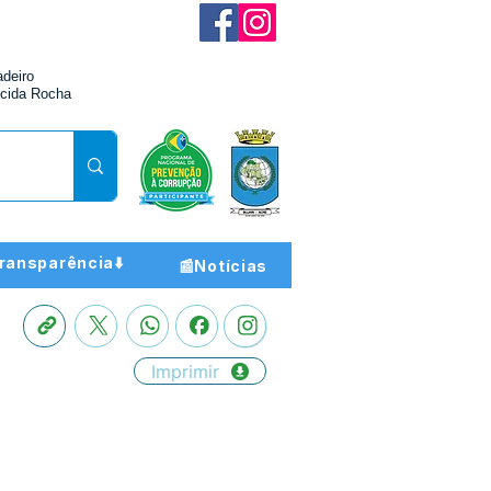
adeiro
cida Rocha
ransparência⬇️
📰Notícias
Imprimir