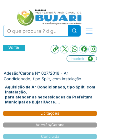
Voltar
Imprimir
Adesão/Carona N° 027/2018 - Ar
Condicionado, tipo Split, com instalação
Aquisição de Ar Condicionado, tipo Split, com
instalação,
para atender as necessidades da Prefeitura
Municipal de Bujari/Acre....
Licitações
Adesão/Carona
Concluída