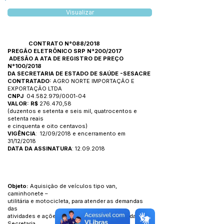
Visualizar
CONTRATO N°088/2018
PREGÃO ELETRÔNICO SRP N°200/2017
ADESÃO A ATA DE REGISTRO DE PREÇO
N°100/2018
DA SECRETARIA DE ESTADO DE SAÚDE -SESACRE
CONTRATADO:
AGRO NORTE IMPORTAÇÃO E
EXPORTAÇÃO LTDA
CNPJ
04.582.979
/0001-04
VALOR: R$
276.470,58
(duzentos e setenta e seis mil, quatrocentos e
setenta reais
e cinquenta e oito centavos)
VIGÊNCIA
: 12/09/2018 e encerramento em
31/12/2018
DATA DA ASSINATURA
:
12.09.2018
Objeto:
Aquisição de veículos tipo van,
caminhonete –
utilitária e motocicleta, para atender as demandas
das
atividades e ações desempenhadas através da
Secretaria