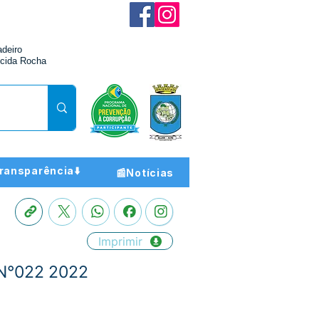
adeiro
cida Rocha
ransparência⬇️
📰Notícias
Imprimir
N°022 2022