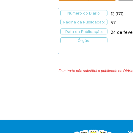
Número do Diário:
13.970
Página da Publicação:
57
Data da Publicação:
24 de feve
Órgão:
Este texto não substitui o publicado no Diário
S