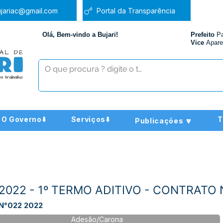
jariac@gmail.com
Portal da Transparência
Olá, Bem-vindo a Bujari!
Prefeito
P
Vice
Apare
O Governo⬇️
Serviços⬇️
T
Publicações 🔽
/2022 - 1º TERMO ADITIVO - CONTRATO 
N°022 2022
Adesão/Carona