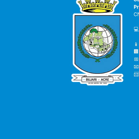
Pr
C
💻
📱
🏢
📅
📧
📨