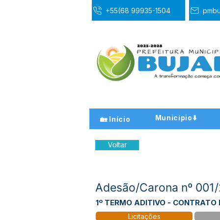
+55(68 99935-1504
pmbu
Município⬇️
🏡 Início
Voltar
Adesão/Carona nº 001
1º TERMO ADITIVO - CONTRATO 
Licitações